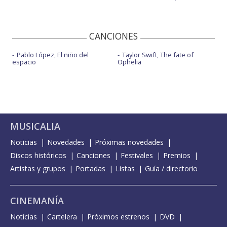
CANCIONES
Pablo López, El niño del
Taylor Swift, The fate of
espacio
Ophelia
MUSICALIA
Noticias
Novedades
Próximas novedades
Discos históricos
Canciones
Festivales
Premios
Artistas y grupos
Portadas
Listas
Guía / directorio
CINEMANÍA
Noticias
Cartelera
Próximos estrenos
DVD