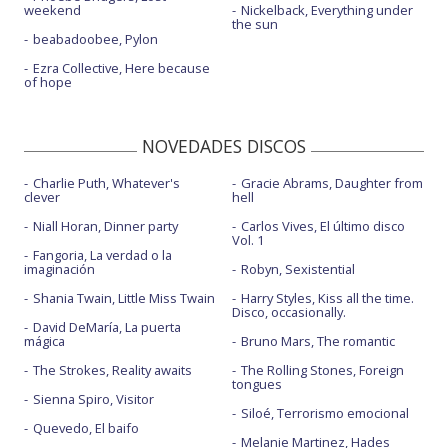
weekend
Nickelback, Everything under
the sun
beabadoobee, Pylon
Ezra Collective, Here because
of hope
NOVEDADES DISCOS
Charlie Puth, Whatever's
Gracie Abrams, Daughter from
clever
hell
Niall Horan, Dinner party
Carlos Vives, El último disco
Vol. 1
Fangoria, La verdad o la
imaginación
Robyn, Sexistential
Shania Twain, Little Miss Twain
Harry Styles, Kiss all the time.
Disco, occasionally.
David DeMaría, La puerta
mágica
Bruno Mars, The romantic
The Strokes, Reality awaits
The Rolling Stones, Foreign
tongues
Sienna Spiro, Visitor
Siloé, Terrorismo emocional
Quevedo, El baifo
Melanie Martinez, Hades