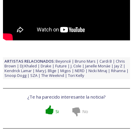
ARTISTAS RELACIONADOS:
Beyoncé
Bruno Mars
Cardi B
Chris
Brown
DJ Khaled
Drake
Future
J. Cole
Janelle Monáe
Jay Z
Kendrick Lamar
Mary J. Blige
Migos
NERD
Nicki Minaj
Rihanna
Snoop Dogg
SZA
The Weeknd
Tori Kelly
¿Te ha parecido interesante la noticia?
Si
No