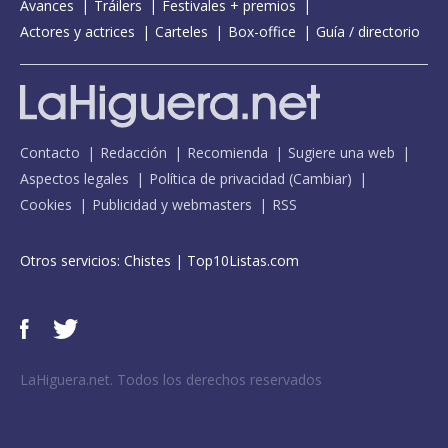
Avances
Tráilers
Festivales + premios
Actores y actrices
Carteles
Box-office
Guía / directorio
Contacto
Redacción
Recomienda
Sugiere una web
Aspectos legales
Política de privacidad
(
Cambiar
)
Cookies
Publicidad y webmasters
RSS
Otros servicios:
Chistes
|
Top10Listas.com
LaHiguera.net. Todos los derechos reservados