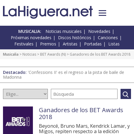
MUSICALIA:
Noticias musicales
Novedades
Próximas novedades
Discos históricos
Canciones
Festivales
Premios
Artistas
Portadas
Listas
Musicalia
>
Noticias
>
BET Awards
(
N
) > Ganadores de los BET Awards 2018
Destacado:
'Confessions II' es el regreso a la pista de baile de
Madonna
Ganadores de los BET Awards
2018
Beyoncé, Bruno Mars, Kendrick Lamar, y
Migos, repiten respecto a la edición