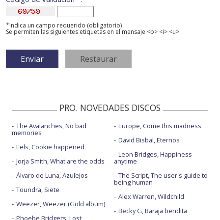
*Indica un campo requerido (obligatorio)
Se permiten las siguientes etiquetas en el mensaje <b> <i> <u>
PRO. NOVEDADES DISCOS
The Avalanches, No bad
Europe, Come this madness
memories
David Bisbal, Eternos
Eels, Cookie happened
Leon Bridges, Happiness
Jorja Smith, What are the odds
anytime
Álvaro de Luna, Azulejos
The Script, The user's guide to
being human
Toundra, Siete
Alex Warren, Wildchild
Weezer, Weezer (Gold album)
Becky G, Baraja bendita
Phoebe Bridgers, Lost