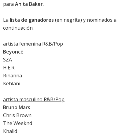
para
Anita Baker
.
La
lista de ganadores
(en negrita) y nominados a
continuación.
artista femenina R&B/Pop
Beyoncé
SZA
H.E.R.
Rihanna
Kehlani
artista masculino R&B/Pop
Bruno Mars
Chris Brown
The Weeknd
Khalid