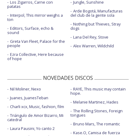
Los Zigarros, Carne con
Jungle, Sunshine
patatas
Arde Bogotá, Manufacturas
Interpol, This mirror weighs a
del club de la gente sola
ton
Nothing but Thieves, Stray
Editors, Surface, echo &
dogs
sound
Lana Del Rey, Stove
Greta Van Fleet, Palace for the
people
Alex Warren, Wildchild
Ezra Collective, Here because
of hope
NOVEDADES DISCOS
Nil Moliner, Nexo
RAYE, This music may contain
hope.
Juanes, JuanesTeban
Melanie Martinez, Hades
Charli xcx, Music, fashion, film
The Rolling Stones, Foreign
tongues
Triángulo de Amor Bizarro, Mi
catedral
Bruno Mars, The romantic
Laura Pausini, Yo canto 2
Kase.O, Camisa de fuerza