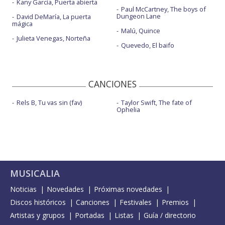
Kany García, Puerta abierta
Paul McCartney, The boys of
Dungeon Lane
David DeMaría, La puerta
mágica
Malú, Quince
Julieta Venegas, Norteña
Quevedo, El baifo
CANCIONES
Rels B, Tu vas sin (fav)
Taylor Swift, The fate of
Ophelia
MUSICALIA
Noticias
Novedades
Próximas novedades
Discos históricos
Canciones
Festivales
Premios
Artistas y grupos
Portadas
Listas
Guía / directorio