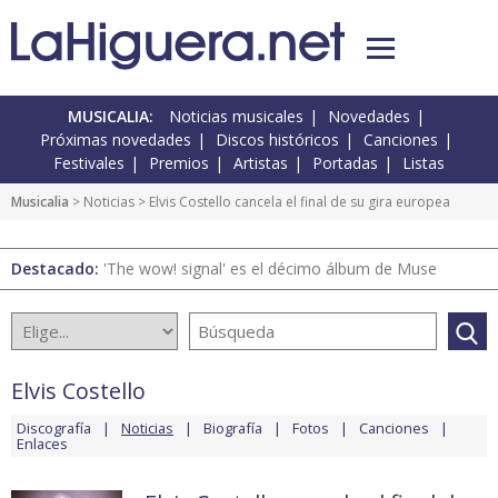
MUSICALIA:
Noticias musicales
Novedades
Próximas novedades
Discos históricos
Canciones
Festivales
Premios
Artistas
Portadas
Listas
Musicalia
>
Noticias
> Elvis Costello cancela el final de su gira europea
Destacado:
'The wow! signal' es el décimo álbum de Muse
Elvis Costello
Discografía
Noticias
Biografía
Fotos
Canciones
Enlaces