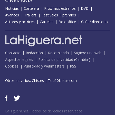
CINEMANÍA
Noticias
Cartelera
Próximos estrenos
DVD
Avances
Tráilers
Festivales + premios
Actores y actrices
Carteles
Box-office
Guía / directorio
Contacto
Redacción
Recomienda
Sugiere una web
Aspectos legales
Política de privacidad
(
Cambiar
)
Cookies
Publicidad y webmasters
RSS
Otros servicios:
Chistes
|
Top10Listas.com
LaHiguera.net. Todos los derechos reservados