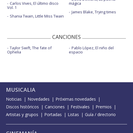
Carlos Vives, El último disco
mágica
Vol. 1
James Blake, Trying times
Shania Twain, Little Miss Twain
CANCIONES
Taylor Swift, The fate of
Pablo López, El niño del
Ophelia
espacio
MUSICALIA
Noticias
Novedades
Próximas novedades
Discos históricos
Canciones
Festivales
Premios
Artistas y grupos
Portadas
Listas
Guía / directorio