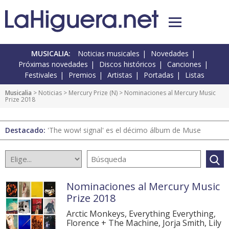
MUSICALIA:
Noticias musicales
Novedades
Próximas novedades
Discos históricos
Canciones
Festivales
Premios
Artistas
Portadas
Listas
Musicalia
>
Noticias
>
Mercury Prize
(
N
) > Nominaciones al Mercury Music
Prize 2018
Destacado:
'The wow! signal' es el décimo álbum de Muse
Nominaciones al Mercury Music
Prize 2018
Arctic Monkeys, Everything Everything,
Florence + The Machine, Jorja Smith, Lily