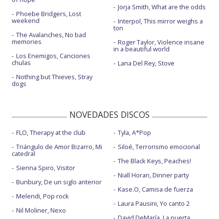
Jorja Smith, What are the odds
Phoebe Bridgers, Lost
weekend
Interpol, This mirror weighs a
ton
The Avalanches, No bad
memories
Roger Taylor, Violence insane
in a beautiful world
Los Enemigos, Canciones
chulas
Lana Del Rey, Stove
Nothing but Thieves, Stray
dogs
NOVEDADES DISCOS
FLO, Therapy at the club
Tyla, A*Pop
Triángulo de Amor Bizarro, Mi
Siloé, Terrorismo emocional
catedral
The Black Keys, Peaches!
Sienna Spiro, Visitor
Niall Horan, Dinner party
Bunbury, De un siglo anterior
Kase.O, Camisa de fuerza
Melendi, Pop rock
Laura Pausini, Yo canto 2
Nil Moliner, Nexo
David DeMaría, La puerta