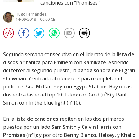
canciones con "Promises"
Hugo Fernández
14/09/2018 | 00:00 CET
Segunda semana consecutiva en el liderato de la
lista de
discos británica
para
Eminem
con
Kamikaze
. Asciende
del tercer al segundo puesto, la
banda sonora de El gran
showman
. Y entrada al número 3 para completar el
podio de
Paul McCartney con Egypt Station
. Hay otras
dos entradas en el top 10: T-Rex con Gold (nº8) y
Paul
Simon con In the blue light
(nº10).
En la
lista de canciones
repiten en los dos primeros
puestos por un lado
Sam Smith
y
Calvin Harris
con
Promises
(nº1); y por otro
Benny Blanco
,
Halsey
, y
Khalid