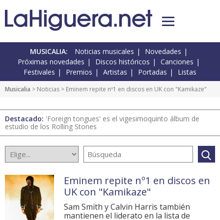
MUSICALIA:
Noticias musicales
Novedades
Próximas novedades
Discos históricos
Canciones
Festivales
Premios
Artistas
Portadas
Listas
Musicalia
>
Noticias
> Eminem repite nº1 en discos en UK con "Kamikaze"
Destacado:
'Foreign tongues' es el vigesimoquinto álbum de
estudio de los Rolling Stones
Eminem repite nº1 en discos en
UK con "Kamikaze"
Sam Smith y Calvin Harris también
mantienen el liderato en la lista de