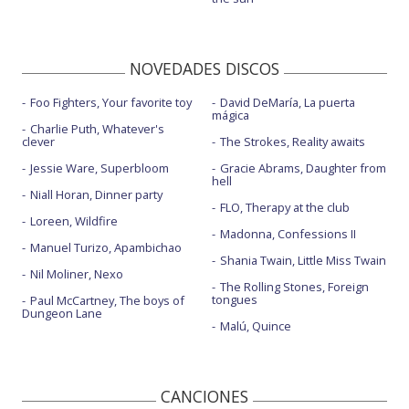
NOVEDADES DISCOS
Foo Fighters, Your favorite toy
David DeMaría, La puerta
mágica
Charlie Puth, Whatever's
clever
The Strokes, Reality awaits
Jessie Ware, Superbloom
Gracie Abrams, Daughter from
hell
Niall Horan, Dinner party
FLO, Therapy at the club
Loreen, Wildfire
Madonna, Confessions II
Manuel Turizo, Apambichao
Shania Twain, Little Miss Twain
Nil Moliner, Nexo
The Rolling Stones, Foreign
tongues
Paul McCartney, The boys of
Dungeon Lane
Malú, Quince
CANCIONES