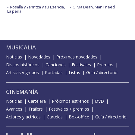
Rosalía y Yahritza y su Esencia,
Olivia Dean, Man I need
La perla
MUSICALIA
Noticias
Novedades
Próximas novedades
Discos históricos
Canciones
Festivales
Premios
Artistas y grupos
Portadas
Listas
Guía / directorio
CINEMANÍA
Noticias
Cartelera
Próximos estrenos
DVD
Avances
Tráilers
Festivales + premios
Actores y actrices
Carteles
Box-office
Guía / directorio