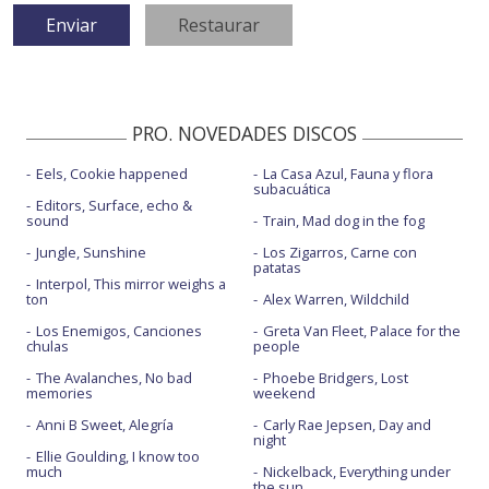
PRO. NOVEDADES DISCOS
Eels, Cookie happened
La Casa Azul, Fauna y flora
subacuática
Editors, Surface, echo &
sound
Train, Mad dog in the fog
Jungle, Sunshine
Los Zigarros, Carne con
patatas
Interpol, This mirror weighs a
ton
Alex Warren, Wildchild
Los Enemigos, Canciones
Greta Van Fleet, Palace for the
chulas
people
The Avalanches, No bad
Phoebe Bridgers, Lost
memories
weekend
Anni B Sweet, Alegría
Carly Rae Jepsen, Day and
night
Ellie Goulding, I know too
much
Nickelback, Everything under
the sun