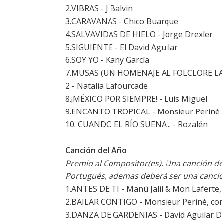
2.VIBRAS - J Balvin
3.CARAVANAS - Chico Buarque
4.SALVAVIDAS DE HIELO - Jorge Drexler
5.SIGUIENTE - El David Aguilar
6.SOY YO - Kany García
7.MUSAS (UN HOMENAJE AL FOLCLORE L
2 - Natalia Lafourcade
8.¡MÉXICO POR SIEMPRE! - Luis Miguel
9.ENCANTO TROPICAL - Monsieur Periné
10. CUANDO EL RÍO SUENA... - Rozalén
Canción del Año
Premio al Compositor(es). Una canción de
Portugués, ademas deberá ser una canció
1.ANTES DE TI - Manú Jalil & Mon Laferte
2.BAILAR CONTIGO - Monsieur Periné, co
3.DANZA DE GARDENIAS - David Aguilar Do