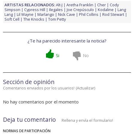
ARTISTAS RELACIONADOS:
Alt-J
Aretha Franklin
Cher
Cody
Simpson
Cypress Hill
Ilegales
Joe Crepúsculo
Kodaline
Lang
Lang
Lil Wayne
Marlango
Nick Cave
Phil Collins
Rod Stewart
Soft Cell
The Knocks
Tom Petty
¿Te ha parecido interesante la noticia?
Si
No
Sección de opinión
Comentarios enviados por los usuarios!
(
Actualizar
)
No hay comentarios por el momento
Deja tu comentario
Rellena y envía el formulario!
NORMAS DE PARTICIPACIÓN