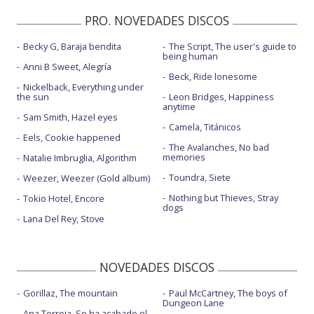
PRO. NOVEDADES DISCOS
Becky G, Baraja bendita
The Script, The user's guide to
being human
Anni B Sweet, Alegría
Beck, Ride lonesome
Nickelback, Everything under
the sun
Leon Bridges, Happiness
anytime
Sam Smith, Hazel eyes
Camela, Titánicos
Eels, Cookie happened
The Avalanches, No bad
memories
Natalie Imbruglia, Algorithm
Toundra, Siete
Weezer, Weezer (Gold album)
Nothing but Thieves, Stray
Tokio Hotel, Encore
dogs
Lana Del Rey, Stove
NOVEDADES DISCOS
Gorillaz, The mountain
Paul McCartney, The boys of
Dungeon Lane
Ana Torroja, Se ha acabado el