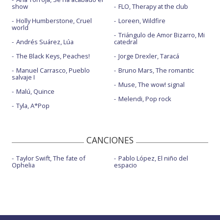
show
FLO, Therapy at the club
Holly Humberstone, Cruel
Loreen, Wildfire
world
Triángulo de Amor Bizarro, Mi
Andrés Suárez, Lúa
catedral
The Black Keys, Peaches!
Jorge Drexler, Taracá
Manuel Carrasco, Pueblo
Bruno Mars, The romantic
salvaje I
Muse, The wow! signal
Malú, Quince
Melendi, Pop rock
Tyla, A*Pop
CANCIONES
Taylor Swift, The fate of
Pablo López, El niño del
Ophelia
espacio