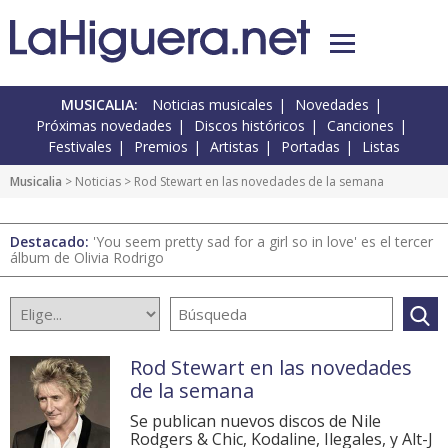
MUSICALIA:
Noticias musicales
Novedades
Próximas novedades
Discos históricos
Canciones
Festivales
Premios
Artistas
Portadas
Listas
Musicalia
>
Noticias
> Rod Stewart en las novedades de la semana
Destacado:
'You seem pretty sad for a girl so in love' es el tercer
álbum de Olivia Rodrigo
Rod Stewart en las novedades
de la semana
Se publican nuevos discos de Nile
Rodgers & Chic, Kodaline, Ilegales, y Alt-J