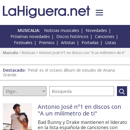
MUSICALIA:
Noticias musicales
Novedades
Próximas novedades
Discos históricos
Canciones
Festivales
Premios
Artistas
Portadas
Listas
Musicalia
>
Noticias
> Antonio José nº1 en discos con "A un milímetro de ti"
Destacado:
'Petal' es el octavo álbum de estudio de Ariana
Grande
Antonio José nº1 en discos con
"A un milímetro de ti"
Bad Bunny y Drake mantienen el liderato
en la lista española de canciones con