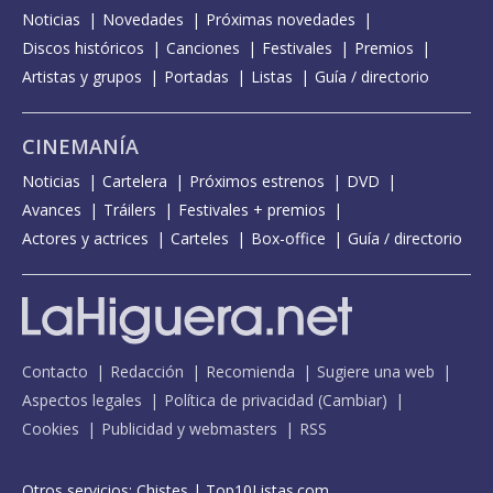
Noticias
Novedades
Próximas novedades
Discos históricos
Canciones
Festivales
Premios
Artistas y grupos
Portadas
Listas
Guía / directorio
CINEMANÍA
Noticias
Cartelera
Próximos estrenos
DVD
Avances
Tráilers
Festivales + premios
Actores y actrices
Carteles
Box-office
Guía / directorio
Contacto
Redacción
Recomienda
Sugiere una web
Aspectos legales
Política de privacidad
(
Cambiar
)
Cookies
Publicidad y webmasters
RSS
Otros servicios:
Chistes
|
Top10Listas.com