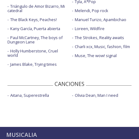
Tyla, A*Pop
Triángulo de Amor Bizarro, Mi
catedral
Melendi, Pop rock
The Black Keys, Peaches!
Manuel Turizo, Apambichao
Kany García, Puerta abierta
Loreen, Wildfire
Paul McCartney, The boys of
The Strokes, Reality awaits
Dungeon Lane
Charli xcx, Music, fashion, film
Holly Humberstone, Cruel
world
Muse, The wow! signal
James Blake, Trying times
CANCIONES
Aitana, Superestrella
Olivia Dean, Man I need
MUSICALIA