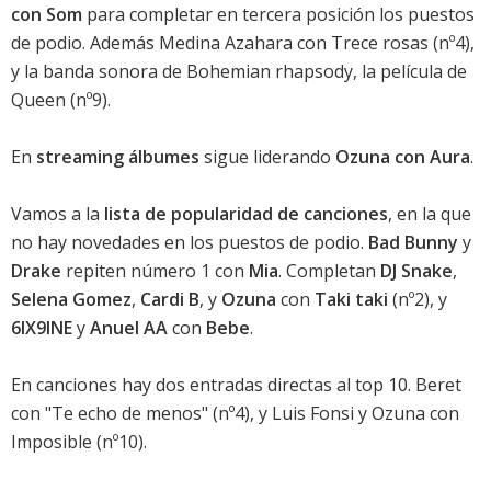
con Som
para completar en tercera posición los puestos
de podio. Además
Medina Azahara con Trece rosas
(nº4),
y la
banda sonora de Bohemian rhapsody, la película de
Queen
(nº9).
En
streaming álbumes
sigue liderando
Ozuna con Aura
.
Vamos a la
lista de popularidad de canciones
, en la que
no hay novedades en los puestos de podio.
Bad Bunny
y
Drake
repiten número 1 con
Mia
. Completan
DJ Snake
,
Selena Gomez
,
Cardi B
, y
Ozuna
con
Taki taki
(nº2), y
6IX9INE
y
Anuel AA
con
Bebe
.
En canciones hay dos entradas directas al top 10. Beret
con "Te echo de menos" (nº4), y
Luis Fonsi
y Ozuna con
Imposible
(nº10).