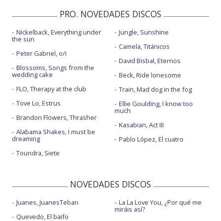
PRO. NOVEDADES DISCOS
Nickelback, Everything under
Jungle, Sunshine
the sun
Camela, Titánicos
Peter Gabriel, o/i
David Bisbal, Eternos
Blossoms, Songs from the
wedding cake
Beck, Ride lonesome
FLO, Therapy at the club
Train, Mad dog in the fog
Tove Lo, Estrus
Ellie Goulding, I know too
much
Brandon Flowers, Thrasher
Kasabian, Act III
Alabama Shakes, I must be
dreaming
Pablo López, El cuatro
Toundra, Siete
NOVEDADES DISCOS
Juanes, JuanesTeban
La La Love You, ¿Por qué me
miráis así?
Quevedo, El baifo