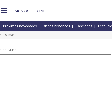
MÚSICA
CINE
Próximas novedades
Discos históricos
Canciones
Festival
e la semana
um de Muse