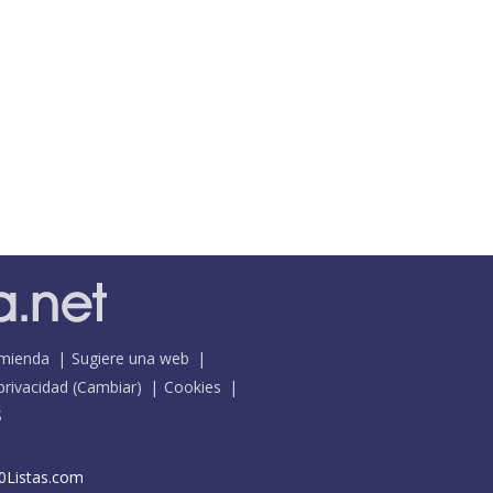
mienda
Sugiere una web
 privacidad
(
Cambiar
)
Cookies
S
0Listas.com