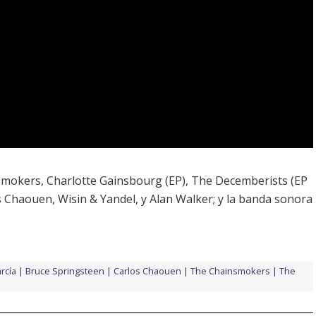
smokers
,
Charlotte Gainsbourg
(EP),
The Decemberists
(EP
s Chaouen
,
Wisin & Yandel
, y
Alan Walker
; y la
banda sonora
rcía
Bruce Springsteen
Carlos Chaouen
The Chainsmokers
The