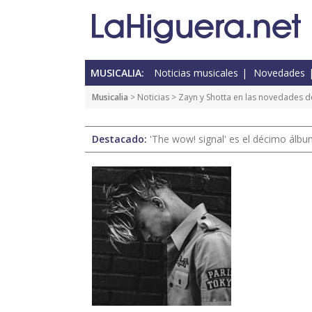
MUSICALIA:
Noticias musicales
Novedades
Musicalia
>
Noticias
> Zayn y Shotta en las novedades d
Destacado:
'The wow! signal' es el décimo álb