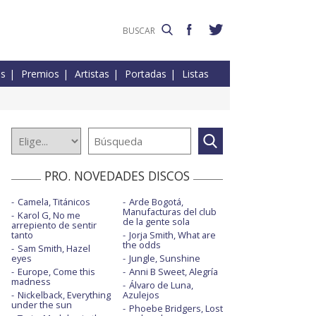
es
Premios
Artistas
Portadas
Listas
PRO. NOVEDADES DISCOS
Camela, Titánicos
Arde Bogotá,
Manufacturas del club
Karol G, No me
de la gente sola
arrepiento de sentir
tanto
Jorja Smith, What are
the odds
Sam Smith, Hazel
eyes
Jungle, Sunshine
Europe, Come this
Anni B Sweet, Alegría
madness
Álvaro de Luna,
Nickelback, Everything
Azulejos
under the sun
Phoebe Bridgers, Lost