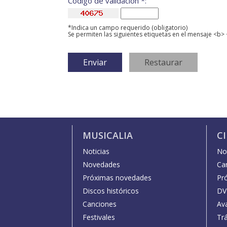
Código de validación *:
*Indica un campo requerido (obligatorio)
Se permiten las siguientes etiquetas en el mensaje <b> 
MUSICALIA
C
Noticias
Not
Novedades
Car
Próximas novedades
Pr
Discos históricos
DV
Canciones
Av
Festivales
Trá