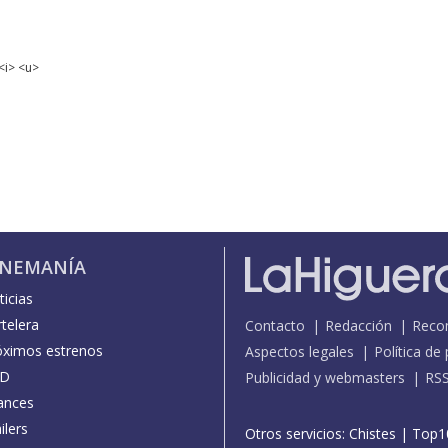
<i> <u>
INEMANÍA
icias
telera
Contacto
Redacción
Reco
óximos estrenos
Aspectos legales
Política de
D
Publicidad y webmasters
RS
ances
ilers
Otros servicios:
Chistes
|
Top1