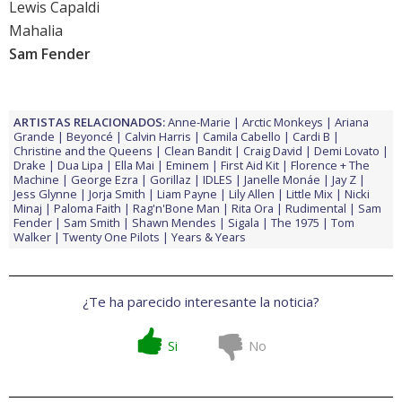
Lewis Capaldi
Mahalia
Sam Fender
ARTISTAS RELACIONADOS:
Anne-Marie
Arctic Monkeys
Ariana
Grande
Beyoncé
Calvin Harris
Camila Cabello
Cardi B
Christine and the Queens
Clean Bandit
Craig David
Demi Lovato
Drake
Dua Lipa
Ella Mai
Eminem
First Aid Kit
Florence + The
Machine
George Ezra
Gorillaz
IDLES
Janelle Monáe
Jay Z
Jess Glynne
Jorja Smith
Liam Payne
Lily Allen
Little Mix
Nicki
Minaj
Paloma Faith
Rag'n'Bone Man
Rita Ora
Rudimental
Sam
Fender
Sam Smith
Shawn Mendes
Sigala
The 1975
Tom
Walker
Twenty One Pilots
Years & Years
¿Te ha parecido interesante la noticia?
Si
No