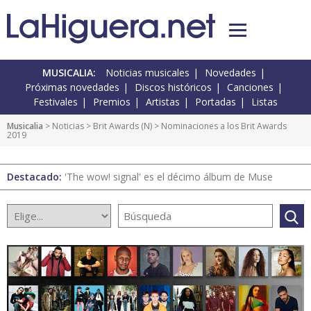
MUSICALIA:
Noticias musicales
Novedades
Próximas novedades
Discos históricos
Canciones
Festivales
Premios
Artistas
Portadas
Listas
Musicalia
>
Noticias
>
Brit Awards
(
N
) > Nominaciones a los Brit Awards
2019
Destacado:
'The wow! signal' es el décimo álbum de Muse