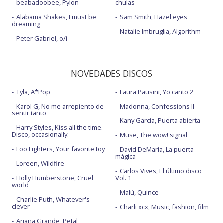
beabadoobee, Pylon
chulas
Alabama Shakes, I must be
Sam Smith, Hazel eyes
dreaming
Natalie Imbruglia, Algorithm
Peter Gabriel, o/i
NOVEDADES DISCOS
Tyla, A*Pop
Laura Pausini, Yo canto 2
Karol G, No me arrepiento de
Madonna, Confessions II
sentir tanto
Kany García, Puerta abierta
Harry Styles, Kiss all the time.
Disco, occasionally.
Muse, The wow! signal
Foo Fighters, Your favorite toy
David DeMaría, La puerta
mágica
Loreen, Wildfire
Carlos Vives, El último disco
Holly Humberstone, Cruel
Vol. 1
world
Malú, Quince
Charlie Puth, Whatever's
clever
Charli xcx, Music, fashion, film
Ariana Grande, Petal