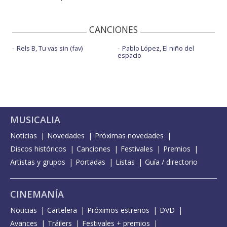
CANCIONES
Rels B, Tu vas sin (fav)
Pablo López, El niño del
espacio
MUSICALIA
Noticias
Novedades
Próximas novedades
Discos históricos
Canciones
Festivales
Premios
Artistas y grupos
Portadas
Listas
Guía / directorio
CINEMANÍA
Noticias
Cartelera
Próximos estrenos
DVD
Avances
Tráilers
Festivales + premios