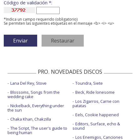
Código de validación *:
*Indica un campo requerido (obligatorio)
Se permiten las siguientes etiquetas en el mensaje <b> <i> <u>
PRO. NOVEDADES DISCOS
Lana Del Rey, Stove
Toundra, Siete
Blossoms, Songs from the
Beck, Ride lonesome
wedding cake
Los Zigarros, Carne con
Nickelback, Everything under
patatas
the sun
Eels, Cookie happened
Chaka Khan, Chakzilla
Editors, Surface, echo &
The Script, The user's guide to
sound
being human
Los Enemigos, Canciones