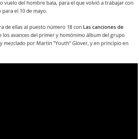
mo vuelo del hombre bala
, para el que volvió a trabajar con
 para el 10 de mayo.
ra de ellas al puesto número 18 con
Las canciones de
e los avances del
primer y homónimo álbum
del grupo
 mezclado por Martin "Youth" Glover, y en principio en