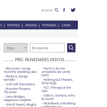
es
Premios
Artistas
Portadas
Listas
PRO. NOVEDADES DISCOS
Blossoms, Songs
Karol G, No me
from the wedding cake
arrepiento de sentir
tanto
Becky G, Baraja
bendita
Nothing but Thieves,
Stray dogs
Soft Cell, Danceteria
FLO, Therapy at the
Brandon Flowers,
club
Thrasher
Editors, Surface, echo
Leon Bridges,
& sound
Happiness anytime
Nickelback, Everything
Anni B Sweet, Alegría
under the sun