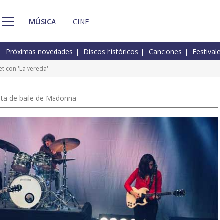
MÚSICA
CINE
Próximas novedades
Discos históricos
Canciones
Festival
et con 'La vereda'
pista de baile de Madonna