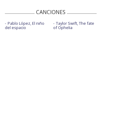
CANCIONES
Pablo López, El niño
Taylor Swift, The fate
del espacio
of Ophelia