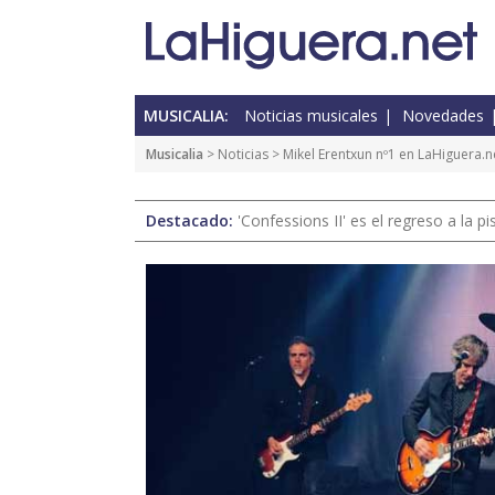
MUSICALIA:
Noticias musicales
Novedades
Musicalia
>
Noticias
> Mikel Erentxun nº1 en LaHiguera.n
Destacado:
'Confessions II' es el regreso a la 