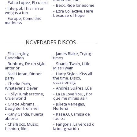
Pablo López, El cuatro
Beck, Ride lonesome
Interpol, This mirror
Ezra Collective, Here
weighs a ton
because of hope
Europe, Come this
madness
NOVEDADES DISCOS
Ella Langley,
James Blake, Trying
Dandelion
times
Bunbury, De un siglo
Shania Twain, Little
anterior
Miss Twain
Niall Horan, Dinner
Harry Styles, Kiss all
party
the time. Disco,
occasionally.
Charlie Puth,
Whatever's clever
Andrés Suárez, Lúa
Holly Humberstone,
La La Love You, ¿Por
Cruel world
qué me miráis así?
Gracie Abrams,
Julieta Venegas,
Daughter from hell
Norteña
Kany García, Puerta
Kase.O, Camisa de
abierta
fuerza
Charli xcx, Music,
Fangoria, La verdad o
fashion, film
la imaginación