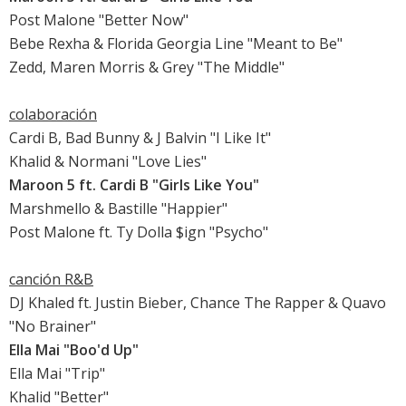
Post Malone "Better Now"
Bebe Rexha & Florida Georgia Line "Meant to Be"
Zedd, Maren Morris & Grey "The Middle"
colaboración
Cardi B, Bad Bunny & J Balvin "I Like It"
Khalid & Normani "Love Lies"
Maroon 5 ft. Cardi B "Girls Like You"
Marshmello & Bastille "Happier"
Post Malone ft. Ty Dolla $ign "Psycho"
canción R&B
DJ Khaled ft. Justin Bieber, Chance The Rapper & Quavo
"No Brainer"
Ella Mai "Boo'd Up"
Ella Mai "Trip"
Khalid "Better"