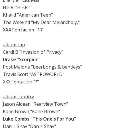
H.E.R. "H.E.R."
Khalid "American Teen"
The Weeknd "My Dear Melancholy,"
XXXTentacion "17"
álbum rap
Cardi B "Invasion of Privacy"
Drake "Scorpion"
Post Malone "beerbongs & bentleys"
Travis Scott "ASTROWORLD"
XXXTentacion "?"
álbum country
Jason Aldean "Rearview Town"
Kane Brown "Kane Brown"
Luke Combs "This One's For You"
Dan + Shay "Dan + Shay"