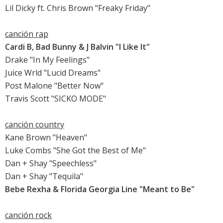
Lil Dicky ft. Chris Brown "Freaky Friday"
canción rap
Cardi B, Bad Bunny & J Balvin "I Like It"
Drake "In My Feelings"
Juice Wrld "Lucid Dreams"
Post Malone "Better Now"
Travis Scott "SICKO MODE"
canción country
Kane Brown "Heaven"
Luke Combs "She Got the Best of Me"
Dan + Shay "Speechless"
Dan + Shay "Tequila"
Bebe Rexha & Florida Georgia Line "Meant to Be"
canción rock