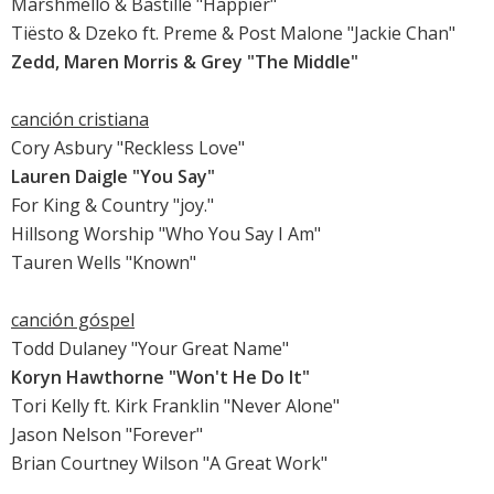
Marshmello & Bastille "Happier"
Tiësto & Dzeko ft. Preme & Post Malone "Jackie Chan"
Zedd, Maren Morris & Grey "The Middle"
canción cristiana
Cory Asbury "Reckless Love"
Lauren Daigle "You Say"
For King & Country "joy."
Hillsong Worship "Who You Say I Am"
Tauren Wells "Known"
canción góspel
Todd Dulaney "Your Great Name"
Koryn Hawthorne "Won't He Do It"
Tori Kelly ft. Kirk Franklin "Never Alone"
Jason Nelson "Forever"
Brian Courtney Wilson "A Great Work"