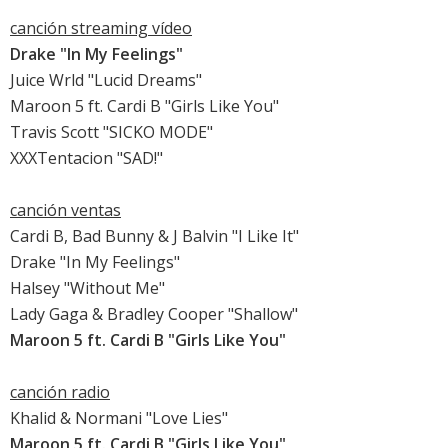
canción streaming vídeo
Drake "In My Feelings"
Juice Wrld "Lucid Dreams"
Maroon 5 ft. Cardi B "Girls Like You"
Travis Scott "SICKO MODE"
XXXTentacion "SAD!"
canción ventas
Cardi B, Bad Bunny & J Balvin "I Like It"
Drake "In My Feelings"
Halsey "Without Me"
Lady Gaga & Bradley Cooper "Shallow"
Maroon 5 ft. Cardi B "Girls Like You"
canción radio
Khalid & Normani "Love Lies"
Maroon 5 ft. Cardi B "Girls Like You"