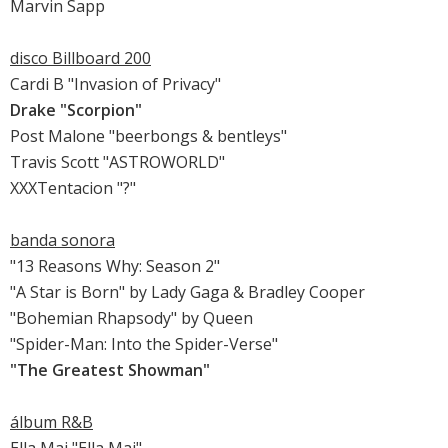
Marvin Sapp
disco Billboard 200
Cardi B "Invasion of Privacy"
Drake "Scorpion"
Post Malone "beerbongs & bentleys"
Travis Scott "ASTROWORLD"
XXXTentacion "?"
banda sonora
"13 Reasons Why: Season 2"
"A Star is Born" by Lady Gaga & Bradley Cooper
"Bohemian Rhapsody" by Queen
"Spider-Man: Into the Spider-Verse"
"The Greatest Showman"
álbum R&B
Ella Mai "Ella Mai"