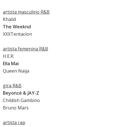
artista masculino R&B
Khalid
The Weeknd
XXXTentacion
artista femenina R&B
H.E.R.
Ella Mai
Queen Naija
gira R&B
Beyoncé & JAY-Z
Childish Gambino
Bruno Mars
artista rap