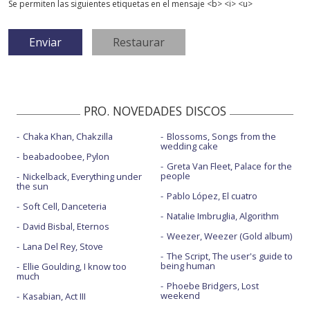
Se permiten las siguientes etiquetas en el mensaje <b> <i> <u>
PRO. NOVEDADES DISCOS
Chaka Khan, Chakzilla
Blossoms, Songs from the
wedding cake
beabadoobee, Pylon
Greta Van Fleet, Palace for the
people
Nickelback, Everything under
the sun
Pablo López, El cuatro
Soft Cell, Danceteria
Natalie Imbruglia, Algorithm
David Bisbal, Eternos
Weezer, Weezer (Gold album)
Lana Del Rey, Stove
The Script, The user's guide to
being human
Ellie Goulding, I know too
much
Phoebe Bridgers, Lost
weekend
Kasabian, Act III