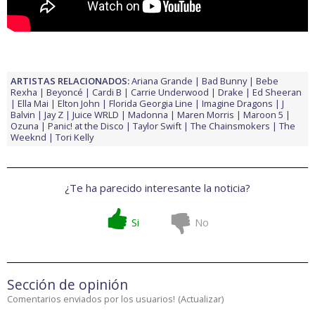
ARTISTAS RELACIONADOS:
Ariana Grande
Bad Bunny
Bebe
Rexha
Beyoncé
Cardi B
Carrie Underwood
Drake
Ed Sheeran
Ella Mai
Elton John
Florida Georgia Line
Imagine Dragons
J
Balvin
Jay Z
Juice WRLD
Madonna
Maren Morris
Maroon 5
Ozuna
Panic! at the Disco
Taylor Swift
The Chainsmokers
The
Weeknd
Tori Kelly
¿Te ha parecido interesante la noticia?
Si
No
Sección de opinión
Comentarios enviados por los usuarios!
(
Actualizar
)