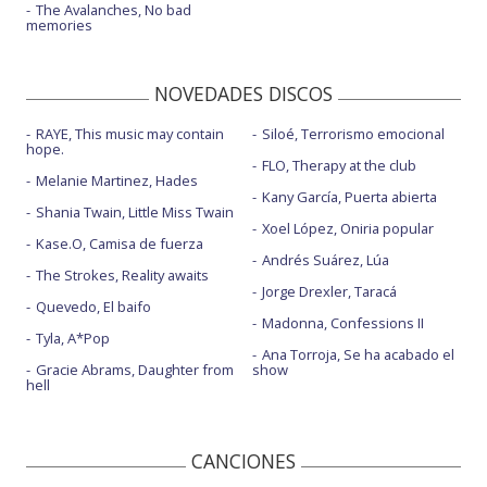
The Avalanches, No bad
memories
NOVEDADES DISCOS
RAYE, This music may contain
Siloé, Terrorismo emocional
hope.
FLO, Therapy at the club
Melanie Martinez, Hades
Kany García, Puerta abierta
Shania Twain, Little Miss Twain
Xoel López, Oniria popular
Kase.O, Camisa de fuerza
Andrés Suárez, Lúa
The Strokes, Reality awaits
Jorge Drexler, Taracá
Quevedo, El baifo
Madonna, Confessions II
Tyla, A*Pop
Ana Torroja, Se ha acabado el
Gracie Abrams, Daughter from
show
hell
CANCIONES