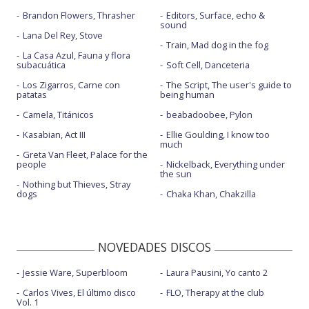
Brandon Flowers, Thrasher
Editors, Surface, echo &
sound
Lana Del Rey, Stove
Train, Mad dog in the fog
La Casa Azul, Fauna y flora
subacuática
Soft Cell, Danceteria
Los Zigarros, Carne con
The Script, The user's guide to
patatas
being human
Camela, Titánicos
beabadoobee, Pylon
Kasabian, Act III
Ellie Goulding, I know too
much
Greta Van Fleet, Palace for the
people
Nickelback, Everything under
the sun
Nothing but Thieves, Stray
dogs
Chaka Khan, Chakzilla
NOVEDADES DISCOS
Jessie Ware, Superbloom
Laura Pausini, Yo canto 2
Carlos Vives, El último disco
FLO, Therapy at the club
Vol. 1