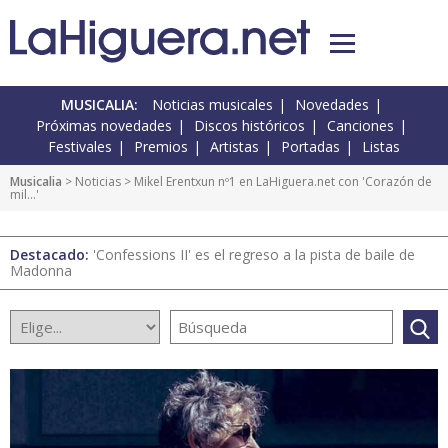
MUSICALIA:
Noticias musicales
Novedades
Próximas novedades
Discos históricos
Canciones
Festivales
Premios
Artistas
Portadas
Listas
Musicalia
>
Noticias
> Mikel Erentxun nº1 en LaHiguera.net con 'Corazón de
mil...'
Destacado:
'Confessions II' es el regreso a la pista de baile de
Madonna