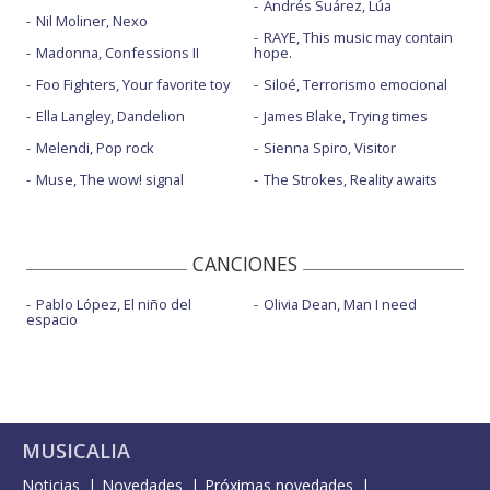
Andrés Suárez, Lúa
Nil Moliner, Nexo
RAYE, This music may contain
Madonna, Confessions II
hope.
Foo Fighters, Your favorite toy
Siloé, Terrorismo emocional
Ella Langley, Dandelion
James Blake, Trying times
Melendi, Pop rock
Sienna Spiro, Visitor
Muse, The wow! signal
The Strokes, Reality awaits
CANCIONES
Pablo López, El niño del
Olivia Dean, Man I need
espacio
MUSICALIA
Noticias
Novedades
Próximas novedades