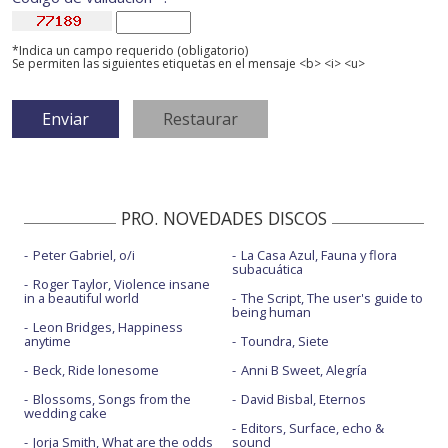
*Indica un campo requerido (obligatorio)
Se permiten las siguientes etiquetas en el mensaje <b> <i> <u>
PRO. NOVEDADES DISCOS
Peter Gabriel, o/i
La Casa Azul, Fauna y flora
subacuática
Roger Taylor, Violence insane
in a beautiful world
The Script, The user's guide to
being human
Leon Bridges, Happiness
anytime
Toundra, Siete
Beck, Ride lonesome
Anni B Sweet, Alegría
Blossoms, Songs from the
David Bisbal, Eternos
wedding cake
Editors, Surface, echo &
Jorja Smith, What are the odds
sound