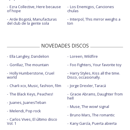
Ezra Collective, Here because
Los Enemigos, Canciones
of hope
chulas
Arde Bogotá, Manufacturas
Interpol, This mirror weighs a
del club de la gente sola
ton
NOVEDADES DISCOS
Ella Langley, Dandelion
Loreen, Wildfire
Gorillaz, The mountain
Foo Fighters, Your favorite toy
Holly Humberstone, Cruel
Harry Styles, Kiss all the time.
world
Disco, occasionally.
Charli xcx, Music, fashion, film
Jorge Drexler, Taracá
The Black Keys, Peaches!
Gracie Abrams, Daughter from
hell
Juanes, JuanesTeban
Muse, The wow! signal
Melendi, Pop rock
Bruno Mars, The romantic
Carlos Vives, El último disco
Vol. 1
Kany García, Puerta abierta