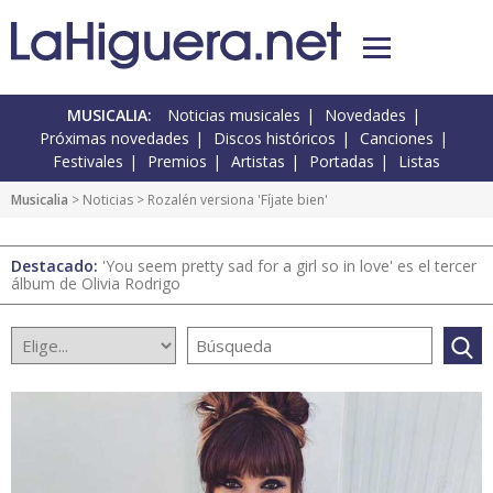
MUSICALIA:
Noticias musicales
Novedades
Próximas novedades
Discos históricos
Canciones
Festivales
Premios
Artistas
Portadas
Listas
Musicalia
>
Noticias
> Rozalén versiona 'Fíjate bien'
Destacado:
'You seem pretty sad for a girl so in love' es el tercer
álbum de Olivia Rodrigo