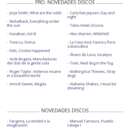
PRO. NOVEDADES DISCOS
Jorja Smith, What are the odds
Carly Rae Jepsen, Day and
night
Nickelback, Everything under
the sun
Tokio Hotel, Encore
Kasabian, Act III
Alex Warren, Wildchild
Tove Lo, Estrus
La Casa Azul, Fauna y flora
subacuática
Eels, Cookie happened
Álvaro de Luna, Azulejos
Arde Bogotá, Manufacturas
del club de la gente sola
Train, Mad dog in the fog
Roger Taylor, Violence insane
Nothing but Thieves, Stray
in a beautiful world
dogs
Anni B Sweet, Alegría
Alabama Shakes, I must be
dreaming
NOVEDADES DISCOS
Fangoria, La verdad o la
Manuel Carrasco, Pueblo
imaginación
salvaje I