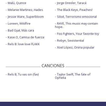
Malú, Quince
Jorge Drexler, Taracá
Melanie Martinez, Hades
The Black Keys, Peaches!
Jessie Ware, Superbloom
Siloé, Terrorismo emocional
Loreen, Wildfire
RAYE, This music may contain
hope.
Bad Gyal, Más cara
Foo Fighters, Your favorite toy
Kase.O, Camisa de fuerza
Robyn, Sexistential
Rels B: love love FLAKK
Xoel López, Oniria popular
CANCIONES
Rels B, Tu vas sin (fav)
Taylor Swift, The fate of
Ophelia