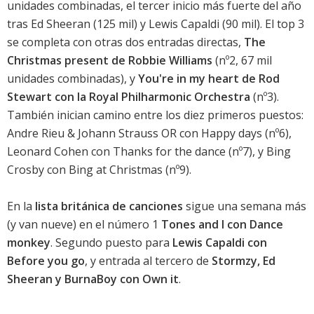
unidades combinadas, el tercer inicio más fuerte del año
tras
Ed Sheeran
(125 mil) y
Lewis Capaldi
(90 mil). El top 3
se completa con otras dos entradas directas,
The
Christmas present de Robbie Williams
(nº2, 67 mil
unidades combinadas), y
You're in my heart de Rod
Stewart con la Royal Philharmonic Orchestra
(nº3).
También inician camino entre los diez primeros puestos:
Andre Rieu & Johann Strauss OR con Happy days (nº6),
Leonard Cohen con Thanks for the dance
(nº7), y Bing
Crosby con Bing at Christmas (nº9).
En la
lista británica de canciones
sigue una semana más
(y van nueve) en el número 1
Tones and I con Dance
monkey
. Segundo puesto para
Lewis Capaldi con
Before you go
, y entrada al tercero de
Stormzy, Ed
Sheeran y BurnaBoy con Own it
.