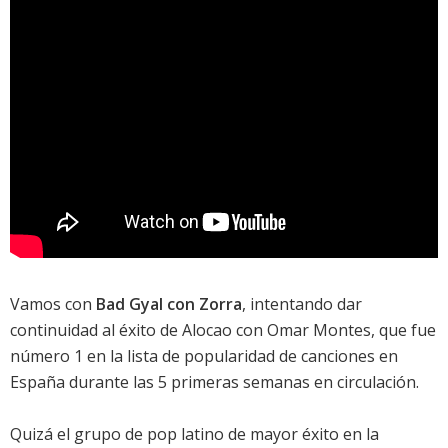
Vamos con
Bad Gyal con Zorra
, intentando dar
continuidad al éxito de
Alocao con Omar Montes
, que fue
número 1 en la lista de popularidad de canciones en
España durante las 5 primeras semanas en circulación.
Quizá el grupo de pop latino de mayor éxito en la