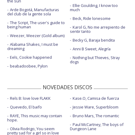
the sun
Ellie Goulding, I know too
Arde Bogotá, Manufacturas
much
del club de la gente sola
Beck, Ride lonesome
The Script, The user's guide to
being human
Karol G, No me arrepiento de
sentir tanto
Weezer, Weezer (Gold album)
Becky G, Baraja bendita
Alabama Shakes, I must be
dreaming
Anni B Sweet, Alegría
Eels, Cookie happened
Nothing but Thieves, Stray
dogs
beabadoobee, Pylon
NOVEDADES DISCOS
Rels B: love love FLAKK
Kase.O, Camisa de fuerza
Quevedo, El baifo
Jessie Ware, Superbloom
RAYE, This music may contain
Bruno Mars, The romantic
hope.
Paul McCartney, The boys of
Olivia Rodrigo, You seem
Dungeon Lane
pretty sad for a girl so in love