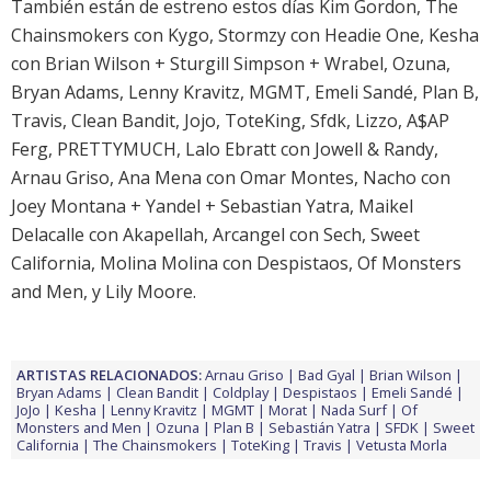
También están de estreno estos días Kim Gordon, The
Chainsmokers con Kygo, Stormzy con Headie One, Kesha
con Brian Wilson + Sturgill Simpson + Wrabel, Ozuna,
Bryan Adams, Lenny Kravitz, MGMT, Emeli Sandé, Plan B,
Travis, Clean Bandit, Jojo, ToteKing, Sfdk, Lizzo, A$AP
Ferg, PRETTYMUCH, Lalo Ebratt con Jowell & Randy,
Arnau Griso, Ana Mena con Omar Montes, Nacho con
Joey Montana + Yandel + Sebastian Yatra, Maikel
Delacalle con Akapellah, Arcangel con Sech, Sweet
California, Molina Molina con Despistaos, Of Monsters
and Men, y Lily Moore.
ARTISTAS RELACIONADOS:
Arnau Griso
Bad Gyal
Brian Wilson
Bryan Adams
Clean Bandit
Coldplay
Despistaos
Emeli Sandé
JoJo
Kesha
Lenny Kravitz
MGMT
Morat
Nada Surf
Of
Monsters and Men
Ozuna
Plan B
Sebastián Yatra
SFDK
Sweet
California
The Chainsmokers
ToteKing
Travis
Vetusta Morla