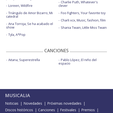
Charlie Puth, Whatever's
Loreen, Wildfire
clever
Triángulo de Amor Bizarro, Mi
Foo Fighters, Your favorite toy
catedral
Charli xcx, Music, fashion, film
Ana Torroja, Se ha acabado el
show
Shania Twain, Little Miss Twain
Tyla, A*Pop
CANCIONES
Aitana, Superestrella
Pablo López, El niño del
espacio
MUSICALIA
Noticias
Novedades
Próximas novedades
Discos históricos
Canciones
Festivales
Premios