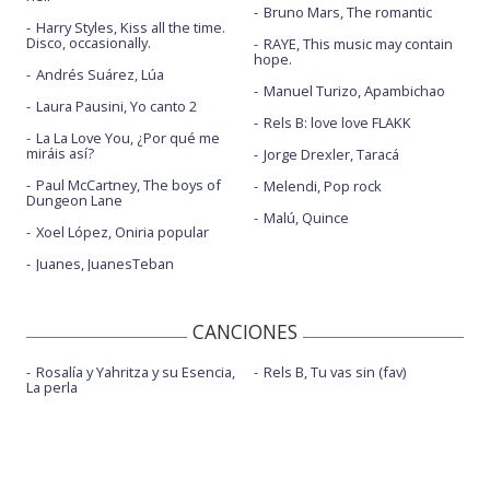
Bruno Mars, The romantic
Harry Styles, Kiss all the time.
Disco, occasionally.
RAYE, This music may contain
hope.
Andrés Suárez, Lúa
Manuel Turizo, Apambichao
Laura Pausini, Yo canto 2
Rels B: love love FLAKK
La La Love You, ¿Por qué me
miráis así?
Jorge Drexler, Taracá
Paul McCartney, The boys of
Melendi, Pop rock
Dungeon Lane
Malú, Quince
Xoel López, Oniria popular
Juanes, JuanesTeban
CANCIONES
Rosalía y Yahritza y su Esencia,
Rels B, Tu vas sin (fav)
La perla