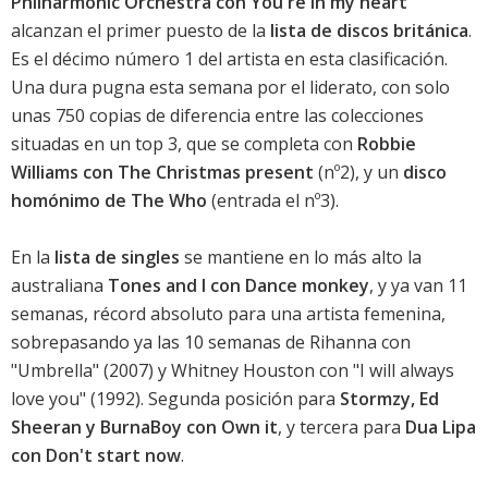
Philharmonic Orchestra con You're in my heart
alcanzan el primer puesto de la
lista de discos británica
.
Es el décimo número 1 del artista en esta clasificación.
Una dura pugna esta semana por el liderato, con solo
unas 750 copias de diferencia entre las colecciones
situadas en un top 3, que se completa con
Robbie
Williams con The Christmas present
(nº2), y un
disco
homónimo de The Who
(entrada el nº3).
En la
lista de singles
se mantiene en lo más alto la
australiana
Tones and I con Dance monkey
, y ya van 11
semanas, récord absoluto para una artista femenina,
sobrepasando ya las 10 semanas de Rihanna con
"Umbrella" (2007) y Whitney Houston con "I will always
love you" (1992). Segunda posición para
Stormzy, Ed
Sheeran y BurnaBoy con Own it
, y tercera para
Dua Lipa
con Don't start now
.