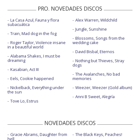
PRO. NOVEDADES DISCOS
La Casa Azul, Fauna y flora
Alex Warren, Wildchild
subacuática
Jungle, Sunshine
Train, Mad dog in the fog
Blossoms, Songs from the
Roger Taylor, Violence insane
wedding cake
in a beautiful world
David Bisbal, Eternos
Alabama Shakes, I must be
dreaming
Nothing but Thieves, Stray
dogs
Kasabian, Act III
The Avalanches, No bad
Eels, Cookie happened
memories
Nickelback, Everything under
Weezer, Weezer (Gold album)
the sun
Anni B Sweet, Alegría
Tove Lo, Estrus
NOVEDADES DISCOS
Gracie Abrams, Daughter from
The Black Keys, Peaches!
hell