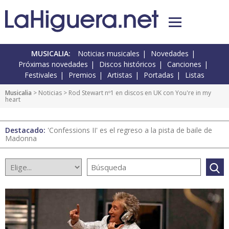
MUSICALIA:
Noticias musicales
Novedades
Próximas novedades
Discos históricos
Canciones
Festivales
Premios
Artistas
Portadas
Listas
Musicalia
>
Noticias
> Rod Stewart nº1 en discos en UK con You're in my
heart
Destacado:
'Confessions II' es el regreso a la pista de baile de
Madonna