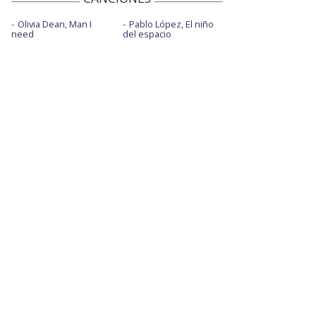
Olivia Dean, Man I
Pablo López, El niño
need
del espacio