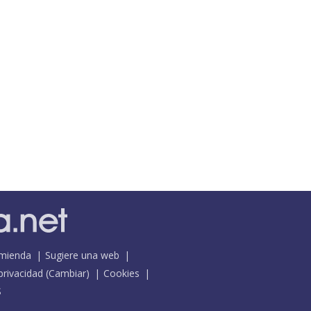
mienda
Sugiere una web
 privacidad
(
Cambiar
)
Cookies
S