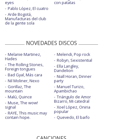
eyes
con patatas
Pablo López, El cuatro
Arde Bogotá,
Manufacturas del club
de la gente sola
NOVEDADES DISCOS
Melanie Martinez,
Melendi, Pop rock
Hades
Robyn, Sexistential
The Rolling Stones,
Ella Langley,
Foreign tongues
Dandelion
Bad Gyal, Más cara
Niall Horan, Dinner
Nil Moliner, Nexo
party
Gorillaz, The
Manuel Turizo,
mountain
Apambichao
Malú, Quince
Triángulo de Amor
Bizarro, Mi catedral
Muse, The wow!
signal
Xoel López, Oniria
popular
RAYE, This music may
contain hope.
Quevedo, El baifo
CANCIONES