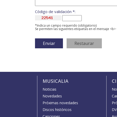
Código de validación *:
*Indica un campo requerido (obligatorio)
Se permiten las siguientes etiquetas en el mensaje <b> 
MUSICALIA
C
Noticias
Not
Novedades
Car
Próximas novedades
Pr
Discos históricos
DV
Canciones
Av