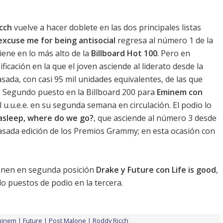
cch
vuelve a hacer doblete en las dos principales listas
excuse me for being antisocial
regresa al número 1 de la
ene en lo más alto de la
Billboard Hot 100
. Pero en
ficación en la que el joven asciende al liderato desde la
ada, con casi 95 mil unidades equivalentes, de las que
. Segundo puesto en la Billboard 200 para
Eminem con
l u.u.e.e. en su segunda semana en circulación. El podio lo
ll asleep, where do we go?
, que asciende al número 3 desde
pasada edición de los Premios Grammy
; en esta ocasión con
enen en segunda posición
Drake y Future con Life is good
,
 puestos de podio en la tercera.
minem
Future
Post Malone
Roddy Ricch