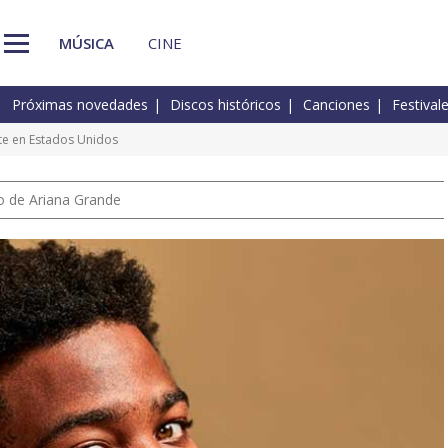
MÚSICA
CINE
Próximas novedades
Discos históricos
Canciones
Festival
te en Estados Unidos
io de Ariana Grande