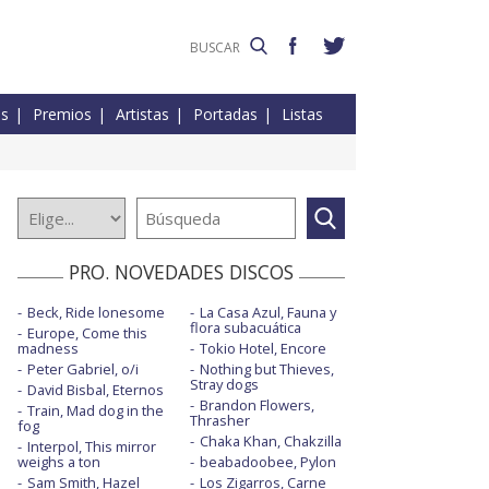
es
Premios
Artistas
Portadas
Listas
PRO. NOVEDADES DISCOS
Beck, Ride lonesome
La Casa Azul, Fauna y
flora subacuática
Europe, Come this
madness
Tokio Hotel, Encore
Peter Gabriel, o/i
Nothing but Thieves,
Stray dogs
David Bisbal, Eternos
Brandon Flowers,
Train, Mad dog in the
Thrasher
fog
Chaka Khan, Chakzilla
Interpol, This mirror
weighs a ton
beabadoobee, Pylon
Sam Smith, Hazel
Los Zigarros, Carne