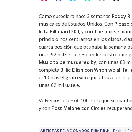
Como sucediera hace 3 semanas
Roddy Ri
musicales de Estados Unidos. Con
Please 
lista Billboard 200
, y con
The box
se manti
principio nos centramos en los discos, clasi
cuarta posición que ocupaba la semana pas
unas 92 mil se corresponden al streaming
Music to be murdered by
, con unas 89 mi
completa
Billie Eilish con When we all fa
el 10 tras el gran
éxito que obtuvo en la 
unas 62 mil u.u.e.e..
Volvemos a la
Hot 100
en la que se manti
y con
Post Malone con Circles
recuperando
ARTISTAS RELACIONADOS:
Billie Eilish
Drake
E