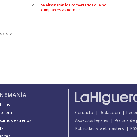
Se eliminarán los comentarios que no
cumplan estas normas
<i> <u>
INEMANÍA
icias
telera
Contacto
Redacción
Reco
óximos estrenos
Aspectos legales
Política de
D
Publicidad y webmasters
RS
ances