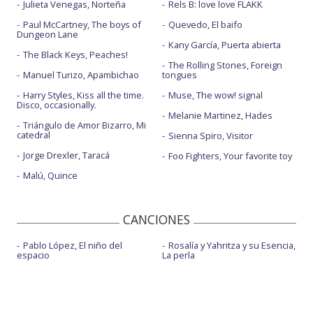
Julieta Venegas, Norteña
Rels B: love love FLAKK
Paul McCartney, The boys of
Quevedo, El baifo
Dungeon Lane
Kany García, Puerta abierta
The Black Keys, Peaches!
The Rolling Stones, Foreign
Manuel Turizo, Apambichao
tongues
Harry Styles, Kiss all the time.
Muse, The wow! signal
Disco, occasionally.
Melanie Martinez, Hades
Triángulo de Amor Bizarro, Mi
catedral
Sienna Spiro, Visitor
Jorge Drexler, Taracá
Foo Fighters, Your favorite toy
Malú, Quince
CANCIONES
Pablo López, El niño del
Rosalía y Yahritza y su Esencia,
espacio
La perla