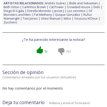
ARTISTAS RELACIONADOS:
Andrés Suárez
Belle and Sebastian
Beth Orton
Carlinhos Brown
Cat Power
Crowded House
Dido
Diego El Cigala
Estrella Morente
Jessie J
Los secretos
Of
Monsters and Men
Pat Metheny
Quique González
Rufus
Wainwright
Tom Jones
Víctor Manuel
Wilco
Youssou N'Dour
Zucchero
¿Te ha parecido interesante la noticia?
Si
No
Sección de opinión
Comentarios enviados por los usuarios!
(
Actualizar
)
No hay comentarios por el momento
Deja tu comentario
Rellena y envía el formulario!