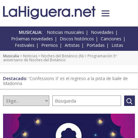
MUSICALIA:
Noticias musicales
Novedades
Próximas novedades
Discos históricos
Canciones
Festivales
Premios
Artistas
Portadas
Listas
Musicalia
>
Noticias
>
Noches del Botánico
(
N
) > Programación 5º
aniversario de Noches del Botánico
Destacado:
'Confessions II' es el regreso a la pista de baile de
Madonna