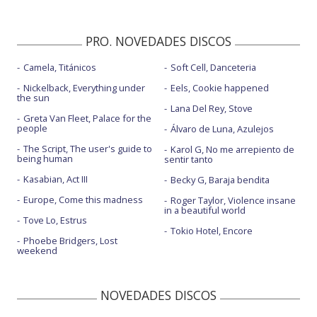
PRO. NOVEDADES DISCOS
Camela, Titánicos
Soft Cell, Danceteria
Nickelback, Everything under
Eels, Cookie happened
the sun
Lana Del Rey, Stove
Greta Van Fleet, Palace for the
people
Álvaro de Luna, Azulejos
The Script, The user's guide to
Karol G, No me arrepiento de
being human
sentir tanto
Kasabian, Act III
Becky G, Baraja bendita
Europe, Come this madness
Roger Taylor, Violence insane
in a beautiful world
Tove Lo, Estrus
Tokio Hotel, Encore
Phoebe Bridgers, Lost
weekend
NOVEDADES DISCOS