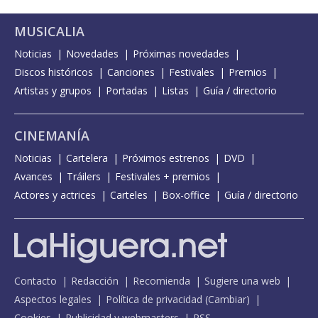
MUSICALIA
Noticias
Novedades
Próximas novedades
Discos históricos
Canciones
Festivales
Premios
Artistas y grupos
Portadas
Listas
Guía / directorio
CINEMANÍA
Noticias
Cartelera
Próximos estrenos
DVD
Avances
Tráilers
Festivales + premios
Actores y actrices
Carteles
Box-office
Guía / directorio
Contacto
Redacción
Recomienda
Sugiere una web
Aspectos legales
Política de privacidad
(
Cambiar
)
Cookies
Publicidad y webmasters
RSS