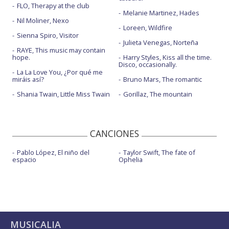
FLO, Therapy at the club
Melanie Martinez, Hades
Nil Moliner, Nexo
Loreen, Wildfire
Sienna Spiro, Visitor
Julieta Venegas, Norteña
RAYE, This music may contain
hope.
Harry Styles, Kiss all the time.
Disco, occasionally.
La La Love You, ¿Por qué me
miráis así?
Bruno Mars, The romantic
Shania Twain, Little Miss Twain
Gorillaz, The mountain
CANCIONES
Pablo López, El niño del
Taylor Swift, The fate of
espacio
Ophelia
MUSICALIA