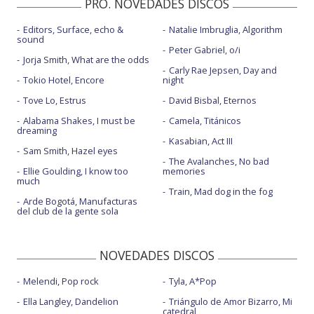
PRO. NOVEDADES DISCOS
Editors, Surface, echo &
Natalie Imbruglia, Algorithm
sound
Peter Gabriel, o/i
Jorja Smith, What are the odds
Carly Rae Jepsen, Day and
Tokio Hotel, Encore
night
Tove Lo, Estrus
David Bisbal, Eternos
Alabama Shakes, I must be
Camela, Titánicos
dreaming
Kasabian, Act III
Sam Smith, Hazel eyes
The Avalanches, No bad
Ellie Goulding, I know too
memories
much
Train, Mad dog in the fog
Arde Bogotá, Manufacturas
del club de la gente sola
NOVEDADES DISCOS
Melendi, Pop rock
Tyla, A*Pop
Ella Langley, Dandelion
Triángulo de Amor Bizarro, Mi
catedral