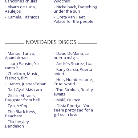
Canciones chulas
Wildchild
Álvaro de Luna,
Nickelback, Everything
Azulejos
under the sun
Camela, Titánicos
Greta Van Fleet,
Palace for the people
NOVEDADES DISCOS
Manuel Turizo,
David DeMaría, La
Apambichao
puerta mágica
Laura Pausini, Yo
Andrés Suárez, Lúa
canto 2
Kany García, Puerta
Charli xcx, Music,
abierta
fashion, film
Holly Humberstone,
Juanes, JuanesTeban
Cruel world
Bad Gyal, Más cara
The Strokes, Reality
awaits
Gracie Abrams,
Daughter from hell
Malú, Quince
Tyla, A*Pop
Olivia Rodrigo, You
seem pretty sad for a
The Black Keys,
girl so in love
Peaches!
Ella Langley,
Dandelion