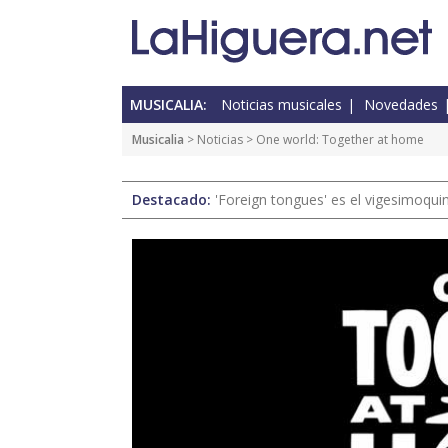
MUSICALIA:
Noticias musicales
Novedades
Musicalia
>
Noticias
> One world: Together at home
Destacado:
'Foreign tongues' es el vigesimoqui