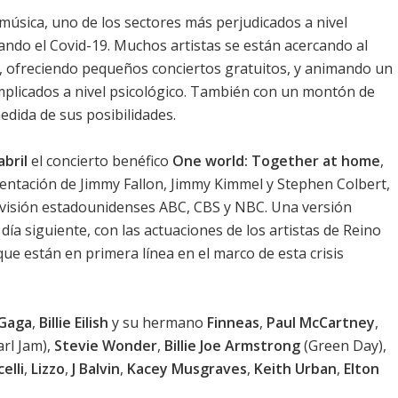
úsica, uno de los sectores más perjudicados a nivel
ndo el Covid-19. Muchos artistas se están acercando al
es, ofreciendo pequeños conciertos gratuitos, y animando un
mplicados a nivel psicológico. También con un montón de
dida de sus posibilidades.
abril
el concierto benéfico
One world: Together at home
,
entación de Jimmy Fallon, Jimmy Kimmel y Stephen Colbert,
levisión estadounidenses ABC, CBS y NBC. Una versión
día siguiente, con las actuaciones de los artistas de Reino
que están en primera línea en el marco de esta crisis
 Gaga
,
Billie Eilish
y su hermano
Finneas
,
Paul McCartney
,
rl Jam),
Stevie Wonder
,
Billie Joe Armstrong
(Green Day),
elli
,
Lizzo
,
J Balvin
,
Kacey Musgraves
,
Keith Urban
,
Elton