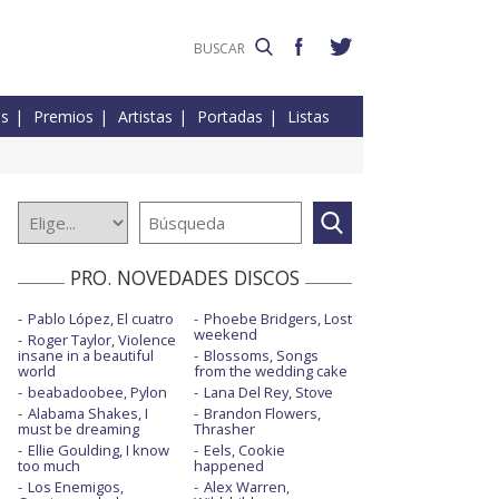
es
Premios
Artistas
Portadas
Listas
PRO. NOVEDADES DISCOS
Pablo López, El cuatro
Phoebe Bridgers, Lost
weekend
Roger Taylor, Violence
insane in a beautiful
Blossoms, Songs
world
from the wedding cake
beabadoobee, Pylon
Lana Del Rey, Stove
Alabama Shakes, I
Brandon Flowers,
must be dreaming
Thrasher
Ellie Goulding, I know
Eels, Cookie
too much
happened
Los Enemigos,
Alex Warren,