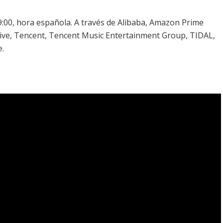
 19:00, hora española. A través de Alibaba, Amazon Prime
Live, Tencent, Tencent Music Entertainment Group, TIDAL,
e.