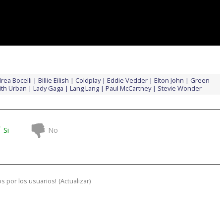
rea Bocelli
Billie Eilish
Coldplay
Eddie Vedder
Elton John
Green
ith Urban
Lady Gaga
Lang Lang
Paul McCartney
Stevie Wonder
Si
No
s por los usuarios!
(
Actualizar
)