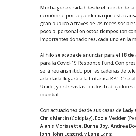
Mucha generosidad desde el mundo de la m
económico por la pandemia que está causa
gran público a través de las redes social
poco al personal en estos tiempos tan co
importantes donaciones, cada uno en la me
Al hilo se acaba de anunciar para el
18 de 
para la Covid-19 Response Fund. Con pres
será retransmitido por las cadenas de te
adaptada llegará a la británica BBC One al 
Unido, y entrevistas con los trabajadores 
mundial.
Con actuaciones desde sus casas de
Lady
Chris Martin
(Coldplay),
Eddie Vedder
(Pea
Alanis Morissette
,
Burna Boy
,
Andrea Boc
John
,
John Legend
, y
Lang Lang
.