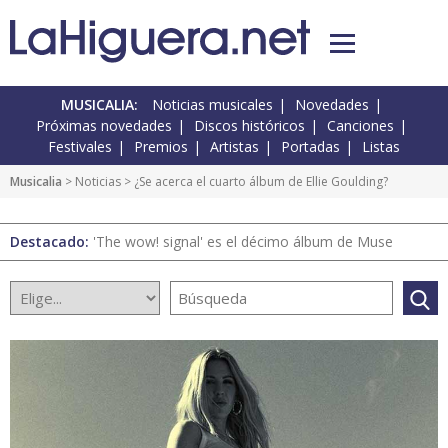
MUSICALIA:
Noticias musicales
Novedades
Próximas novedades
Discos históricos
Canciones
Festivales
Premios
Artistas
Portadas
Listas
Musicalia
>
Noticias
> ¿Se acerca el cuarto álbum de Ellie Goulding?
Destacado:
'The wow! signal' es el décimo álbum de Muse