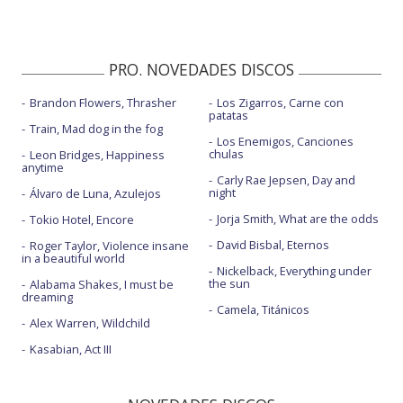
PRO. NOVEDADES DISCOS
Brandon Flowers, Thrasher
Los Zigarros, Carne con
patatas
Train, Mad dog in the fog
Los Enemigos, Canciones
chulas
Leon Bridges, Happiness
anytime
Carly Rae Jepsen, Day and
night
Álvaro de Luna, Azulejos
Jorja Smith, What are the odds
Tokio Hotel, Encore
David Bisbal, Eternos
Roger Taylor, Violence insane
in a beautiful world
Nickelback, Everything under
the sun
Alabama Shakes, I must be
dreaming
Camela, Titánicos
Alex Warren, Wildchild
Kasabian, Act III