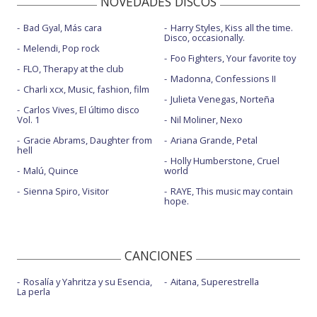
NOVEDADES DISCOS
Bad Gyal, Más cara
Harry Styles, Kiss all the time.
Disco, occasionally.
Melendi, Pop rock
Foo Fighters, Your favorite toy
FLO, Therapy at the club
Madonna, Confessions II
Charli xcx, Music, fashion, film
Julieta Venegas, Norteña
Carlos Vives, El último disco
Vol. 1
Nil Moliner, Nexo
Gracie Abrams, Daughter from
Ariana Grande, Petal
hell
Holly Humberstone, Cruel
Malú, Quince
world
Sienna Spiro, Visitor
RAYE, This music may contain
hope.
CANCIONES
Rosalía y Yahritza y su Esencia,
Aitana, Superestrella
La perla