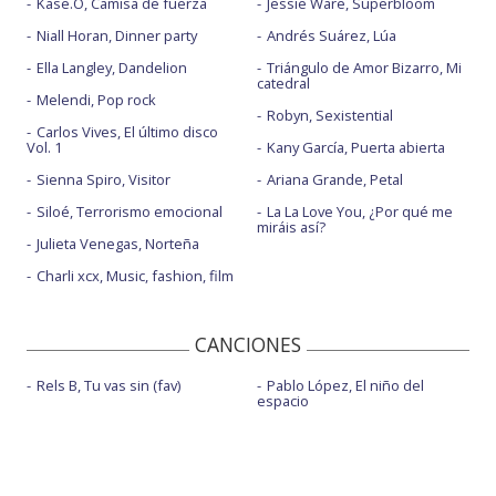
Kase.O, Camisa de fuerza
Jessie Ware, Superbloom
Niall Horan, Dinner party
Andrés Suárez, Lúa
Ella Langley, Dandelion
Triángulo de Amor Bizarro, Mi
catedral
Melendi, Pop rock
Robyn, Sexistential
Carlos Vives, El último disco
Vol. 1
Kany García, Puerta abierta
Sienna Spiro, Visitor
Ariana Grande, Petal
Siloé, Terrorismo emocional
La La Love You, ¿Por qué me
miráis así?
Julieta Venegas, Norteña
Charli xcx, Music, fashion, film
CANCIONES
Rels B, Tu vas sin (fav)
Pablo López, El niño del
espacio