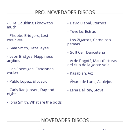
PRO. NOVEDADES DISCOS
Ellie Goulding, I know too
David Bisbal, Eternos
much
Tove Lo, Estrus
Phoebe Bridgers, Lost
weekend
Los Zigarros, Carne con
patatas
Sam Smith, Hazel eyes
Soft Cell, Danceteria
Leon Bridges, Happiness
anytime
Arde Bogotá, Manufacturas
del club de la gente sola
Los Enemigos, Canciones
chulas
Kasabian, Act III
Pablo López, El cuatro
Álvaro de Luna, Azulejos
Carly Rae Jepsen, Day and
Lana Del Rey, Stove
night
Jorja Smith, What are the odds
NOVEDADES DISCOS