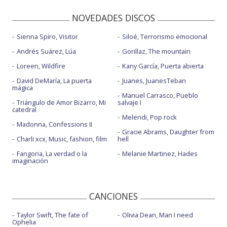
NOVEDADES DISCOS
Sienna Spiro, Visitor
Siloé, Terrorismo emocional
Andrés Suárez, Lúa
Gorillaz, The mountain
Loreen, Wildfire
Kany García, Puerta abierta
David DeMaría, La puerta
Juanes, JuanesTeban
mágica
Manuel Carrasco, Pueblo
Triángulo de Amor Bizarro, Mi
salvaje I
catedral
Melendi, Pop rock
Madonna, Confessions II
Gracie Abrams, Daughter from
Charli xcx, Music, fashion, film
hell
Fangoria, La verdad o la
Melanie Martinez, Hades
imaginación
CANCIONES
Taylor Swift, The fate of
Olivia Dean, Man I need
Ophelia