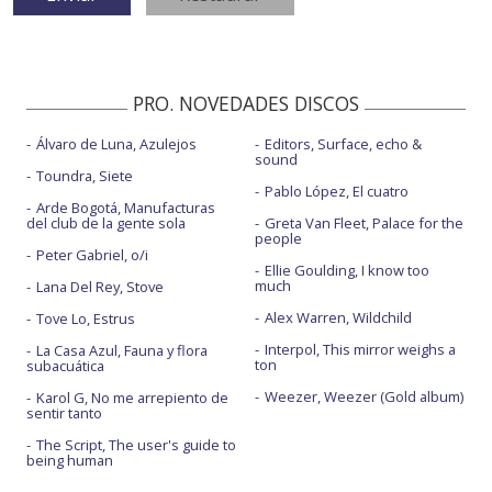
PRO. NOVEDADES DISCOS
Álvaro de Luna, Azulejos
Editors, Surface, echo &
sound
Toundra, Siete
Pablo López, El cuatro
Arde Bogotá, Manufacturas
del club de la gente sola
Greta Van Fleet, Palace for the
people
Peter Gabriel, o/i
Ellie Goulding, I know too
much
Lana Del Rey, Stove
Alex Warren, Wildchild
Tove Lo, Estrus
Interpol, This mirror weighs a
La Casa Azul, Fauna y flora
ton
subacuática
Weezer, Weezer (Gold album)
Karol G, No me arrepiento de
sentir tanto
The Script, The user's guide to
being human