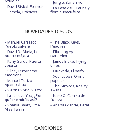
Azulejos
Jungle, Sunshine
David Bisbal, Eternos
La Casa Azul, Fauna y
Camela, Titánicos
flora subacuática
NOVEDADES DISCOS
Manuel Carrasco,
The Black Keys,
Pueblo salvaje I
Peaches!
David DeMaría, La
Ella Langley,
puerta mágica
Dandelion
Kany García, Puerta
James Blake, Trying
abierta
times
Siloé, Terrorismo
Quevedo, El baifo
emocional
Xoel López, Oniria
Manuel Turizo,
popular
Apambichao
The Strokes, Reality
Sienna Spiro, Visitor
awaits
La La Love You, ¿Por
Kase.O, Camisa de
qué me miráis así?
fuerza
Shania Twain, Little
Ariana Grande, Petal
Miss Twain
CANCIONES