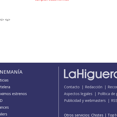
<i> <u>
INEMANÍA
icias
telera
Contacto
Redacción
Reco
óximos estrenos
Aspectos legales
Política de
D
Publicidad y webmasters
RS
ances
ilers
Otros servicios:
Chistes
|
Top1