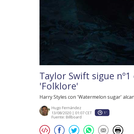
Taylor Swift sigue nº1
'Folklore'
Harry Styles con 'Watermelon sugar' alcanz
Hugo Fernández
13/08/2020 | 01:07 CET
1'
Fuente:
Billboard