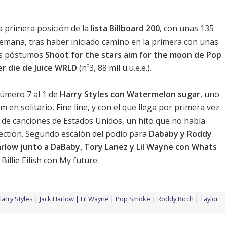
a primera posición de la
lista Billboard 200
, con unas 135
mana, tras haber iniciado camino en la primera con unas
cos póstumos
Shoot for the stars aim for the moon de Pop
r die de Juice WRLD
(nº3, 88 mil u.u.e.e.).
úmero 7 al 1 de
Harry Styles con Watermelon sugar
, uno
m en solitario,
Fine line
, y con el que llega por primera vez
ión de canciones de Estados Unidos, un hito que no había
ection. Segundo escalón del podio para
Dababy y Roddy
arlow junto a DaBaby, Tory Lanez y Lil Wayne con Whats
e
Billie Eilish con My future
.
arry Styles
Jack Harlow
Lil Wayne
Pop Smoke
Roddy Ricch
Taylor