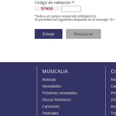
Código de validación *:
*Indica un campo requerido (obligatorio)
Se permiten las siguientes etiquetas en el mensaje <b> 
MUSICALIA
C
Noticias
Not
Novedades
Car
Próximas novedades
Pr
Discos históricos
DV
Canciones
Av
Festivales
Trá