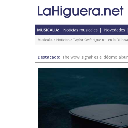
MUSICALIA:
Noticias musicales
Novedades
Musicalia
>
Noticias
> Taylor Swift sigue nº1 en la Billbo
Destacado:
'The wow! signal' es el décimo álb