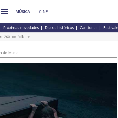
MÚSICA
CINE
Próximas novedades
Discos históricos
Canciones
Festival
ard 200 con 'Folklore'
um de Muse