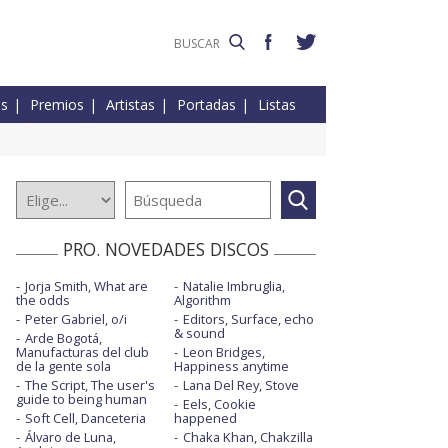
es
Premios
Artistas
Portadas
Listas
PRO. NOVEDADES DISCOS
Jorja Smith, What are
Natalie Imbruglia,
the odds
Algorithm
Peter Gabriel, o/i
Editors, Surface, echo
& sound
Arde Bogotá,
Manufacturas del club
Leon Bridges,
de la gente sola
Happiness anytime
The Script, The user's
Lana Del Rey, Stove
guide to being human
Eels, Cookie
Soft Cell, Danceteria
happened
Álvaro de Luna,
Chaka Khan, Chakzilla