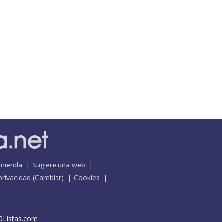
mienda
Sugiere una web
 privacidad
(
Cambiar
)
Cookies
S
0Listas.com