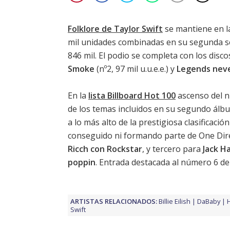
Folklore de Taylor Swift
se mantiene en l
mil unidades combinadas en su segunda se
846 mil. El podio se completa con los dis
Smoke
(nº2, 97 mil u.u.e.e.) y
Legends neve
En la
lista Billboard Hot 100
ascenso del n
de los temas incluidos en su segundo álbu
a lo más alto de la prestigiosa clasificac
conseguido ni formando parte de One Dir
Ricch con Rockstar
, y tercero para
Jack H
poppin
. Entrada destacada al número 6 d
ARTISTAS RELACIONADOS:
Billie Eilish
DaBaby
H
Swift