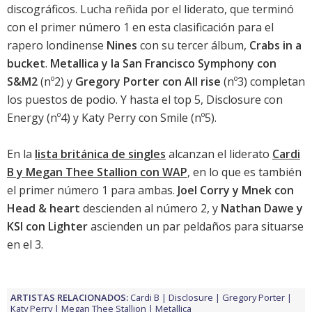
discográficos
. Lucha reñida por el liderato, que terminó
con el primer número 1 en esta clasificación para el
rapero londinense
Nines
con su tercer álbum,
Crabs in a
bucket
.
Metallica y la San Francisco Symphony con
S&M2
(nº2) y
Gregory Porter con All rise
(nº3) completan
los puestos de podio. Y hasta el top 5,
Disclosure con
Energy
(nº4) y
Katy Perry con Smile
(nº5).
En la
lista británica de singles
alcanzan el liderato
Cardi
B y Megan Thee Stallion con WAP
, en lo que es también
el primer número 1 para ambas.
Joel Corry y Mnek con
Head & heart
descienden al número 2, y
Nathan Dawe y
KSI con Lighter
ascienden un par peldaños para situarse
en el 3.
ARTISTAS RELACIONADOS:
Cardi B
Disclosure
Gregory Porter
Katy Perry
Megan Thee Stallion
Metallica