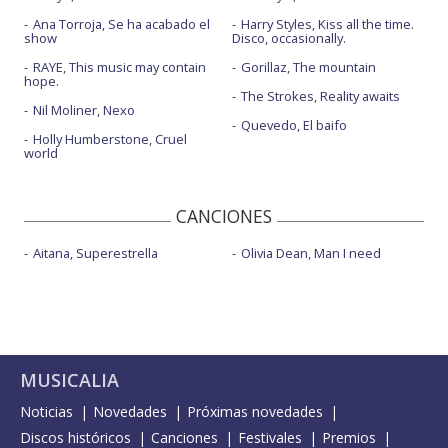
Ana Torroja, Se ha acabado el
Harry Styles, Kiss all the time.
show
Disco, occasionally.
RAYE, This music may contain
Gorillaz, The mountain
hope.
The Strokes, Reality awaits
Nil Moliner, Nexo
Quevedo, El baifo
Holly Humberstone, Cruel
world
CANCIONES
Aitana, Superestrella
Olivia Dean, Man I need
MUSICALIA
Noticias
Novedades
Próximas novedades
Discos históricos
Canciones
Festivales
Premios