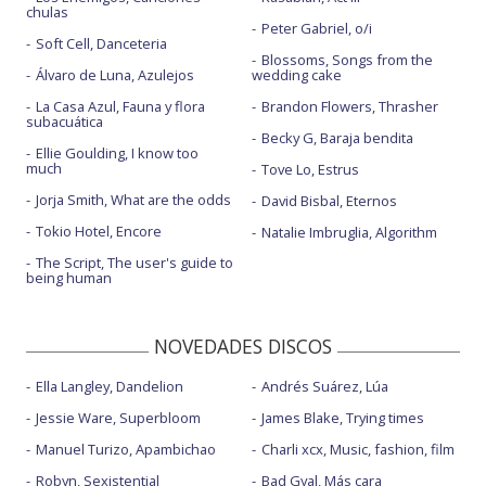
chulas
Peter Gabriel, o/i
Soft Cell, Danceteria
Blossoms, Songs from the
Álvaro de Luna, Azulejos
wedding cake
La Casa Azul, Fauna y flora
Brandon Flowers, Thrasher
subacuática
Becky G, Baraja bendita
Ellie Goulding, I know too
much
Tove Lo, Estrus
Jorja Smith, What are the odds
David Bisbal, Eternos
Tokio Hotel, Encore
Natalie Imbruglia, Algorithm
The Script, The user's guide to
being human
NOVEDADES DISCOS
Ella Langley, Dandelion
Andrés Suárez, Lúa
Jessie Ware, Superbloom
James Blake, Trying times
Manuel Turizo, Apambichao
Charli xcx, Music, fashion, film
Robyn, Sexistential
Bad Gyal, Más cara