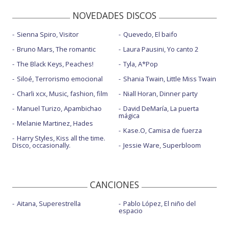
NOVEDADES DISCOS
Sienna Spiro, Visitor
Quevedo, El baifo
Bruno Mars, The romantic
Laura Pausini, Yo canto 2
The Black Keys, Peaches!
Tyla, A*Pop
Siloé, Terrorismo emocional
Shania Twain, Little Miss Twain
Charli xcx, Music, fashion, film
Niall Horan, Dinner party
Manuel Turizo, Apambichao
David DeMaría, La puerta
mágica
Melanie Martinez, Hades
Kase.O, Camisa de fuerza
Harry Styles, Kiss all the time.
Disco, occasionally.
Jessie Ware, Superbloom
CANCIONES
Aitana, Superestrella
Pablo López, El niño del
espacio