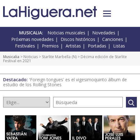
MUSICALIA:
Noticias musicales
Novedades
Próximas novedades
Discos históricos
Canciones
Festivales
Premios
Artistas
Portadas
Listas
Musicalia
>
Noticias
>
Starlite Marbella
(
N
) > Décima edición de Starlite
Festival en 2021
Destacado:
'Foreign tongues' es el vigesimoquinto álbum de
estudio de los Rolling Stones