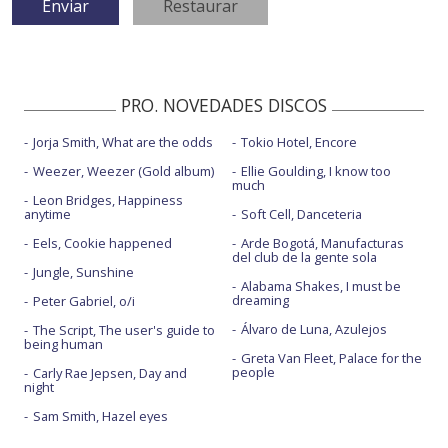
PRO. NOVEDADES DISCOS
Jorja Smith, What are the odds
Tokio Hotel, Encore
Weezer, Weezer (Gold album)
Ellie Goulding, I know too
much
Leon Bridges, Happiness
anytime
Soft Cell, Danceteria
Eels, Cookie happened
Arde Bogotá, Manufacturas
del club de la gente sola
Jungle, Sunshine
Alabama Shakes, I must be
dreaming
Peter Gabriel, o/i
Álvaro de Luna, Azulejos
The Script, The user's guide to
being human
Greta Van Fleet, Palace for the
people
Carly Rae Jepsen, Day and
night
Sam Smith, Hazel eyes