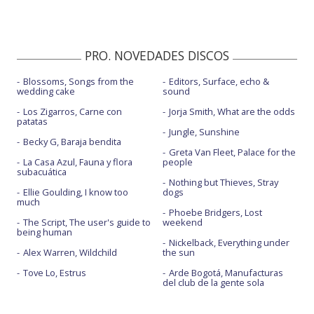
PRO. NOVEDADES DISCOS
Blossoms, Songs from the
Editors, Surface, echo &
wedding cake
sound
Los Zigarros, Carne con
Jorja Smith, What are the odds
patatas
Jungle, Sunshine
Becky G, Baraja bendita
Greta Van Fleet, Palace for the
La Casa Azul, Fauna y flora
people
subacuática
Nothing but Thieves, Stray
Ellie Goulding, I know too
dogs
much
Phoebe Bridgers, Lost
The Script, The user's guide to
weekend
being human
Nickelback, Everything under
Alex Warren, Wildchild
the sun
Tove Lo, Estrus
Arde Bogotá, Manufacturas
del club de la gente sola