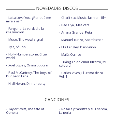
NOVEDADES DISCOS
La La Love You, ¿Por qué me
Charli xcx, Music, fashion, film
miráis así?
Bad Gyal, Más cara
Fangoria, La verdad o la
imaginación
Ariana Grande, Petal
Muse, The wow! signal
Manuel Turizo, Apambichao
Tyla, A*Pop
Ella Langley, Dandelion
Holly Humberstone, Cruel
Malú, Quince
world
Triángulo de Amor Bizarro, Mi
Xoel López, Oniria popular
catedral
Paul McCartney, The boys of
Carlos Vives, El último disco
Dungeon Lane
Vol. 1
Niall Horan, Dinner party
CANCIONES
Taylor Swift, The fate of
Rosalía y Yahritza y su Esencia,
Ophelia
La perla