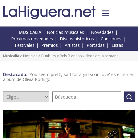
MUSICALIA:
Noticias musicales
Novedades
Próximas novedades
Discos históricos
Canciones
Festivales
Premios
Artistas
Portadas
Listas
Musicalia
>
Noticias
> Bunbury y Rels B en los videos de la semana
Destacado:
'You seem pretty sad for a girl so in love' es el tercer
álbum de Olivia Rodrigo