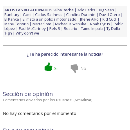
ARTISTAS RELACIONADOS:
Alba Reche
Arlo Parks
Big Sean
Bunbury
Cami
Carlos Sadness
Carolina Durante
David Otero
El Kanka
El mató a un policía motorizado
Jhené Aiko
Kid Cudi
Manu Tenorio
Marta Soto
Michael Kiwanuka
Noah Cyrus
Pablo
López
Paul McCartney
Rels B
Rosario
Tame Impala
Ty Dolla
$ign
Why don't we
¿Te ha parecido interesante la noticia?
Si
No
Sección de opinión
Comentarios enviados por los usuarios!
(
Actualizar
)
No hay comentarios por el momento