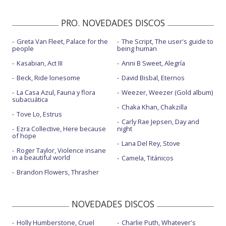
PRO. NOVEDADES DISCOS
Greta Van Fleet, Palace for the
The Script, The user's guide to
people
being human
Kasabian, Act III
Anni B Sweet, Alegría
Beck, Ride lonesome
David Bisbal, Eternos
La Casa Azul, Fauna y flora
Weezer, Weezer (Gold album)
subacuática
Chaka Khan, Chakzilla
Tove Lo, Estrus
Carly Rae Jepsen, Day and
Ezra Collective, Here because
night
of hope
Lana Del Rey, Stove
Roger Taylor, Violence insane
in a beautiful world
Camela, Titánicos
Brandon Flowers, Thrasher
NOVEDADES DISCOS
Holly Humberstone, Cruel
Charlie Puth, Whatever's