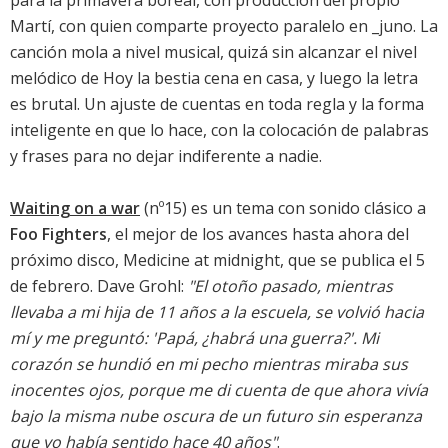
para la primavera boreal, con producción del propio
Martí, con quien comparte proyecto paralelo en _juno. La
canción mola a nivel musical, quizá sin alcanzar el nivel
melódico de
Hoy la bestia cena en casa
, y luego la letra
es brutal. Un ajuste de cuentas en toda regla y la forma
inteligente en que lo hace, con la colocación de palabras
y frases para no dejar indiferente a nadie.
Waiting on a war
(nº15) es un tema con sonido clásico a
Foo Fighters
, el mejor de los avances hasta ahora del
próximo disco,
Medicine at midnight
, que se publica el 5
de febrero. Dave Grohl:
"El otoño pasado, mientras
llevaba a mi hija de 11 años a la escuela, se volvió hacia
mí y me preguntó: 'Papá, ¿habrá una guerra?'. Mi
corazón se hundió en mi pecho mientras miraba sus
inocentes ojos, porque me di cuenta de que ahora vivía
bajo la misma nube oscura de un futuro sin esperanza
que yo había sentido hace 40 años"
.