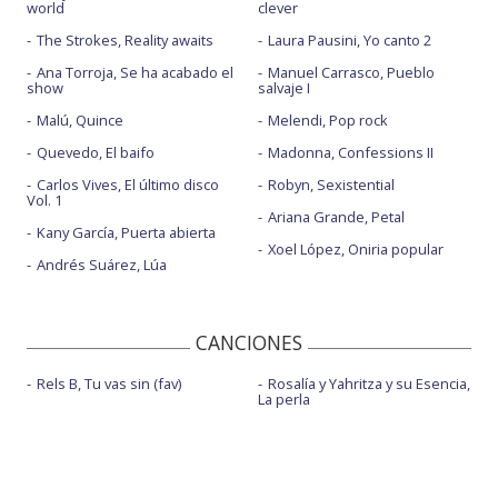
world
clever
The Strokes, Reality awaits
Laura Pausini, Yo canto 2
Ana Torroja, Se ha acabado el
Manuel Carrasco, Pueblo
show
salvaje I
Malú, Quince
Melendi, Pop rock
Quevedo, El baifo
Madonna, Confessions II
Carlos Vives, El último disco
Robyn, Sexistential
Vol. 1
Ariana Grande, Petal
Kany García, Puerta abierta
Xoel López, Oniria popular
Andrés Suárez, Lúa
CANCIONES
Rels B, Tu vas sin (fav)
Rosalía y Yahritza y su Esencia,
La perla