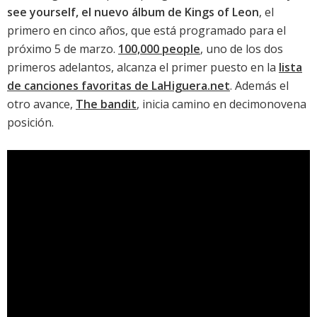
see yourself, el nuevo álbum de Kings of Leon
, el
primero en cinco años, que está programado para el
próximo 5 de marzo.
100,000 people
, uno de los dos
primeros adelantos, alcanza el primer puesto en la
lista
de canciones favoritas de LaHiguera.net
. Además el
otro avance,
The bandit
, inicia camino en decimonovena
posición.