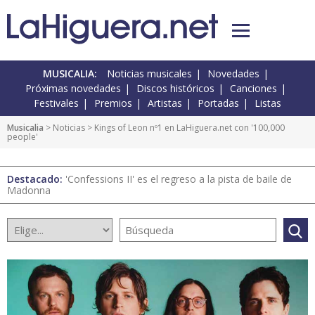
MUSICALIA:
Noticias musicales
Novedades
Próximas novedades
Discos históricos
Canciones
Festivales
Premios
Artistas
Portadas
Listas
Musicalia
>
Noticias
> Kings of Leon nº1 en LaHiguera.net con '100,000
people'
Destacado:
'Confessions II' es el regreso a la pista de baile de
Madonna