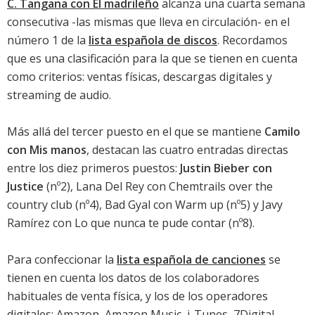
C. Tangana con El madrileño
alcanza una cuarta semana
consecutiva -las mismas que lleva en circulación- en el
número 1 de la
lista española de discos
. Recordamos
que es una clasificación para la que se tienen en cuenta
como criterios: ventas físicas, descargas digitales y
streaming de audio.
Más allá del tercer puesto en el que se mantiene
Camilo
con Mis manos
, destacan las cuatro entradas directas
entre los diez primeros puestos:
Justin Bieber con
Justice
(nº2),
Lana Del Rey con Chemtrails over the
country club
(nº4),
Bad Gyal con Warm up
(nº5) y
Javy
Ramírez con Lo que nunca te pude contar
(nº8).
Para confeccionar la
lista española de canciones
se
tienen en cuenta los datos de los colaboradores
habituales de venta física, y los de los operadores
digitales: Amazon, Amazon Music, i-Tunes, 7Digital,