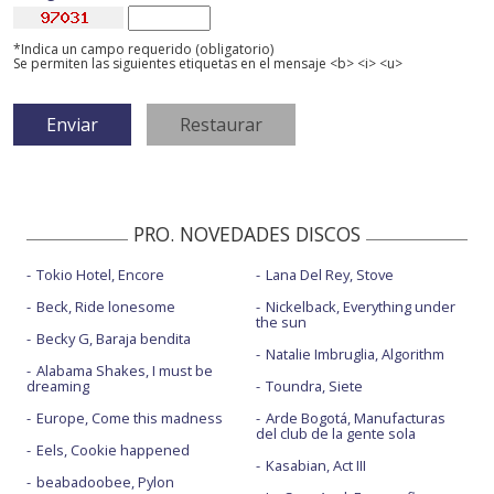
*Indica un campo requerido (obligatorio)
Se permiten las siguientes etiquetas en el mensaje <b> <i> <u>
PRO. NOVEDADES DISCOS
Tokio Hotel, Encore
Lana Del Rey, Stove
Beck, Ride lonesome
Nickelback, Everything under
the sun
Becky G, Baraja bendita
Natalie Imbruglia, Algorithm
Alabama Shakes, I must be
dreaming
Toundra, Siete
Europe, Come this madness
Arde Bogotá, Manufacturas
del club de la gente sola
Eels, Cookie happened
Kasabian, Act III
beabadoobee, Pylon