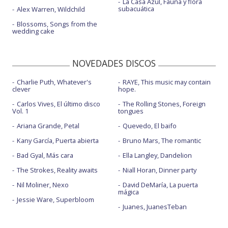
La Casa Azul, Fauna y flora
subacuática
Alex Warren, Wildchild
Blossoms, Songs from the
wedding cake
NOVEDADES DISCOS
Charlie Puth, Whatever's
RAYE, This music may contain
clever
hope.
Carlos Vives, El último disco
The Rolling Stones, Foreign
Vol. 1
tongues
Ariana Grande, Petal
Quevedo, El baifo
Kany García, Puerta abierta
Bruno Mars, The romantic
Bad Gyal, Más cara
Ella Langley, Dandelion
The Strokes, Reality awaits
Niall Horan, Dinner party
Nil Moliner, Nexo
David DeMaría, La puerta
mágica
Jessie Ware, Superbloom
Juanes, JuanesTeban