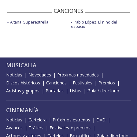
CANCIONES
Aitana, Superestrella
Pablo López, El niño del
espacio
MUSICALIA
Noticias
Novedades
Próximas novedades
Discos históricos
Canciones
Festivales
Premios
Artistas y grupos
Portadas
Listas
Guía / directorio
CINEMANÍA
Noticias
Cartelera
Próximos estrenos
DVD
Avances
Tráilers
Festivales + premios
Actores y actrices
Carteles
Box-office
Guía / directorio