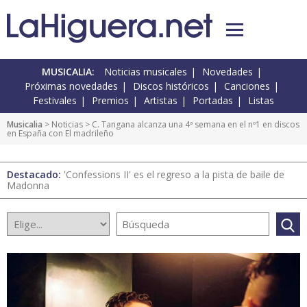
MUSICALIA:
Noticias musicales
Novedades
Próximas novedades
Discos históricos
Canciones
Festivales
Premios
Artistas
Portadas
Listas
Musicalia
>
Noticias
> C. Tangana alcanza una 4ª semana en el nº1 en discos
en España con El madrileño
Destacado:
'Confessions II' es el regreso a la pista de baile de
Madonna