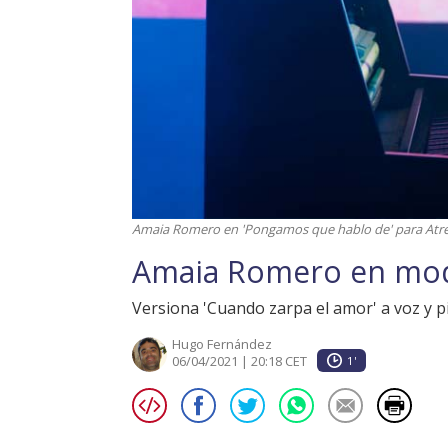
Amaia Romero en 'Pongamos que hablo de' para Atr
Amaia Romero en mo
Versiona 'Cuando zarpa el amor' a voz y 
Hugo Fernández
06/04/2021 | 20:18 CET
1'