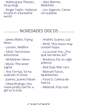
Nothing but Thieves,
Alex Warren,
Stray dogs
Wildchild
Roger Taylor, Violence
Los Zigarros, Carne
insane in a beautiful
con patatas
world
NOVEDADES DISCOS
James Blake, Trying
Andrés Suárez, Lúa
times
RAYE, This music may
Loreen, Wildfire
contain hope.
Siloé, Terrorismo
La La Love You, ¿Por
emocional
qué me miráis así?
Nil Moliner, Nexo
Bunbury, De un siglo
anterior
Muse, The wow!
signal
Bad Gyal, Más cara
Ana Torroja, Se ha
Manuel Turizo,
acabado el show
Apambichao
Juanes, JuanesTeban
Kase.O, Camisa de
fuerza
Olivia Rodrigo, You
seem pretty sad for a
Melendi, Pop rock
girl so in love
CANCIONES