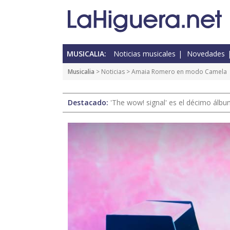
MUSICALIA:
Noticias musicales
Novedades
Musicalia
>
Noticias
> Amaia Romero en modo Camela
Destacado:
'The wow! signal' es el décimo álb