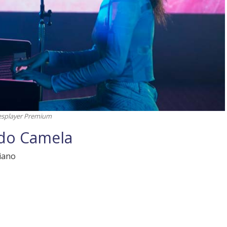
esplayer Premium
do Camela
piano