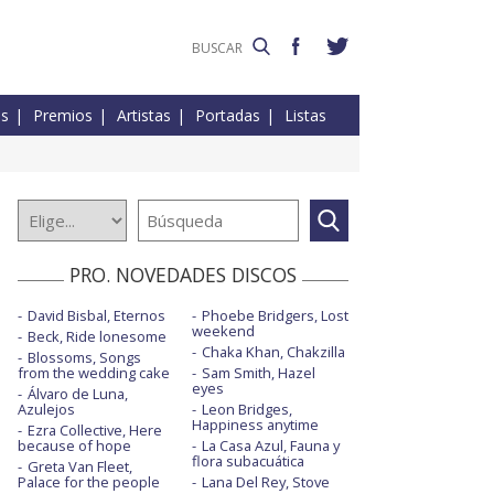
es
Premios
Artistas
Portadas
Listas
PRO. NOVEDADES DISCOS
David Bisbal, Eternos
Phoebe Bridgers, Lost
weekend
Beck, Ride lonesome
Chaka Khan, Chakzilla
Blossoms, Songs
from the wedding cake
Sam Smith, Hazel
eyes
Álvaro de Luna,
Azulejos
Leon Bridges,
Happiness anytime
Ezra Collective, Here
because of hope
La Casa Azul, Fauna y
flora subacuática
Greta Van Fleet,
Palace for the people
Lana Del Rey, Stove