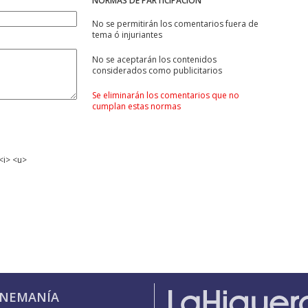
NORMAS DE PARTICIPACIÓN
No se permitirán los comentarios fuera de
tema ó injuriantes
No se aceptarán los contenidos
considerados como publicitarios
Se eliminarán los comentarios que no
cumplan estas normas
<i> <u>
INEMANÍA