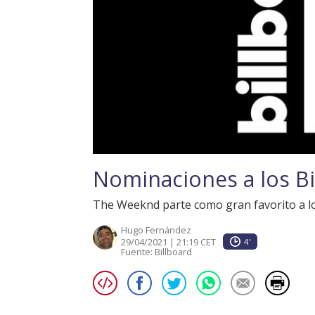
Nominaciones a los B
The Weeknd parte como gran favorito a l
Hugo Fernández
29/04/2021 | 21:19 CET
4'
Fuente:
Billboard