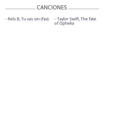
CANCIONES
Rels B, Tu vas sin (fav)
Taylor Swift, The fate
of Ophelia