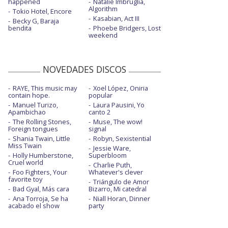
happened
Natalie Imbruglia,
Algorithm
Tokio Hotel, Encore
Kasabian, Act III
Becky G, Baraja
bendita
Phoebe Bridgers, Lost
weekend
NOVEDADES DISCOS
RAYE, This music may
Xoel López, Oniria
contain hope.
popular
Manuel Turizo,
Laura Pausini, Yo
Apambichao
canto 2
The Rolling Stones,
Muse, The wow!
Foreign tongues
signal
Shania Twain, Little
Robyn, Sexistential
Miss Twain
Jessie Ware,
Holly Humberstone,
Superbloom
Cruel world
Charlie Puth,
Foo Fighters, Your
Whatever's clever
favorite toy
Triángulo de Amor
Bad Gyal, Más cara
Bizarro, Mi catedral
Ana Torroja, Se ha
Niall Horan, Dinner
acabado el show
party