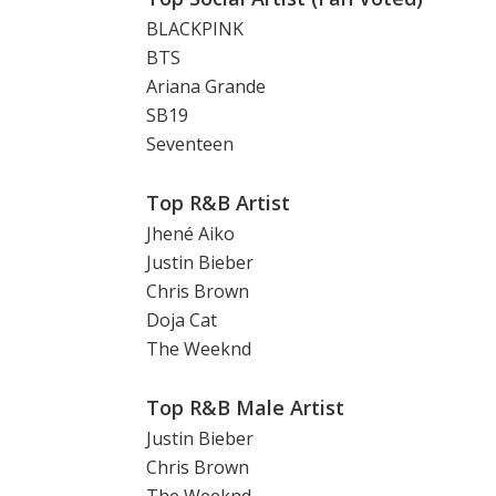
BLACKPINK
BTS
Ariana Grande
SB19
Seventeen
Top R&B Artist
Jhené Aiko
Justin Bieber
Chris Brown
Doja Cat
The Weeknd
Top R&B Male Artist
Justin Bieber
Chris Brown
The Weeknd