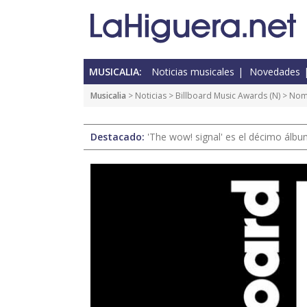
MUSICALIA:
Noticias musicales
Novedades
Musicalia
>
Noticias
>
Billboard Music Awards
(
N
) > Nom
Destacado:
'The wow! signal' es el décimo álb