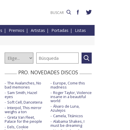
es
Premios
Artistas
Portadas
Listas
PRO. NOVEDADES DISCOS
The Avalanches, No
Europe, Come this
bad memories
madness
Sam Smith, Hazel
Roger Taylor, Violence
eyes
insane in a beautiful
world
Soft Cell, Danceteria
Álvaro de Luna,
Interpol, This mirror
Azulejos
weighs a ton
Camela, Titánicos
Greta Van Fleet,
Palace for the people
Alabama Shakes, I
must be dreaming
Eels, Cookie