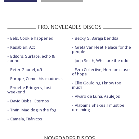
PRO. NOVEDADES DISCOS
Eels, Cookie happened
Becky G, Baraja bendita
Kasabian, Act III
Greta Van Fleet, Palace for the
people
Editors, Surface, echo &
sound
Jorja Smith, What are the odds
Peter Gabriel, o/i
Ezra Collective, Here because
of hope
Europe, Come this madness
Ellie Goulding, I know too
much
Phoebe Bridgers, Lost
weekend
Álvaro de Luna, Azulejos
David Bisbal, Eternos
Alabama Shakes, I must be
dreaming
Train, Mad dog in the fog
Camela, Titánicos
NOVEDADES DISCOS