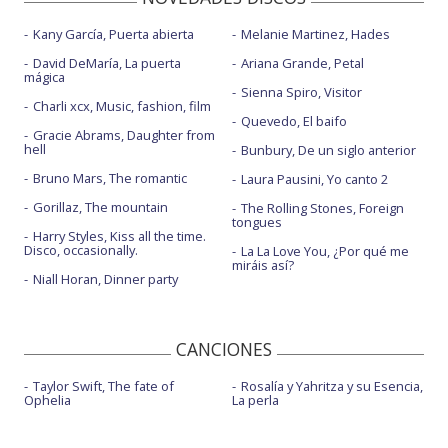
Kany García, Puerta abierta
Melanie Martinez, Hades
David DeMaría, La puerta
Ariana Grande, Petal
mágica
Sienna Spiro, Visitor
Charli xcx, Music, fashion, film
Quevedo, El baifo
Gracie Abrams, Daughter from
hell
Bunbury, De un siglo anterior
Bruno Mars, The romantic
Laura Pausini, Yo canto 2
Gorillaz, The mountain
The Rolling Stones, Foreign
tongues
Harry Styles, Kiss all the time.
Disco, occasionally.
La La Love You, ¿Por qué me
miráis así?
Niall Horan, Dinner party
CANCIONES
Taylor Swift, The fate of
Rosalía y Yahritza y su Esencia,
Ophelia
La perla