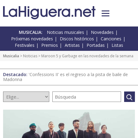
MUSICALIA:
Noticias musicales
Novedades
Próximas novedades
Discos históricos
Canciones
Festivales
Premios
Artistas
Portadas
Listas
Musicalia
>
Noticias
> Maroon 5 y Garbage en las novedades de la semana
Destacado:
'Confessions II' es el regreso a la pista de baile de
Madonna