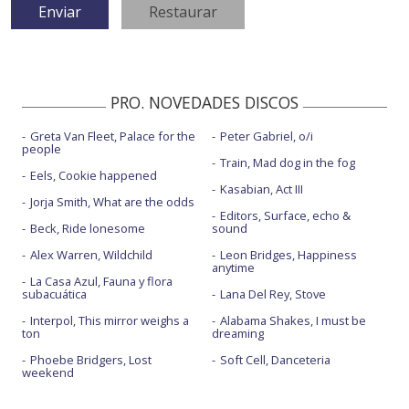
PRO. NOVEDADES DISCOS
Greta Van Fleet, Palace for the
Peter Gabriel, o/i
people
Train, Mad dog in the fog
Eels, Cookie happened
Kasabian, Act III
Jorja Smith, What are the odds
Editors, Surface, echo &
Beck, Ride lonesome
sound
Alex Warren, Wildchild
Leon Bridges, Happiness
anytime
La Casa Azul, Fauna y flora
subacuática
Lana Del Rey, Stove
Interpol, This mirror weighs a
Alabama Shakes, I must be
ton
dreaming
Phoebe Bridgers, Lost
Soft Cell, Danceteria
weekend