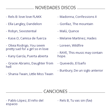
NOVEDADES DISCOS
Rels B: love love FLAKK
Madonna, Confessions II
Ella Langley, Dandelion
Gorillaz, The mountain
Robyn, Sexistential
Malú, Quince
Kase.O, Camisa de fuerza
Melanie Martinez, Hades
Olivia Rodrigo, You seem
Loreen, Wildfire
pretty sad for a girl so in love
RAYE, This music may contain
Kany García, Puerta abierta
hope.
Gracie Abrams, Daughter from
Quevedo, El baifo
hell
Bunbury, De un siglo anterior
Shania Twain, Little Miss Twain
CANCIONES
Pablo López, El niño del
Rels B, Tu vas sin (fav)
espacio