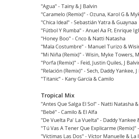
"Agua" - Tainy & J Balvin
"Caramelo (Remix)" - Ozuna, Karol G & M
"Chica Ideal" - Sebastián Yatra & Guaynaa
"Fútbol Y Rumba" - Anuel Aa Ft. Enrique Ig
"Honey Boo" - Cnco & Natti Natasha
"Mala Costumbre" - Manuel Turizo & Wisi
"Mi Niña (Remix)" - Wisin, Myke Towers, M
"Porfa (Remix)" - Feid, Justin Quiles, J Bal
"Relación (Remix)" - Sech, Daddy Yankee, J
"Titanic" - Kany García & Camilo
Tropical Mix
"Antes Que Salga El Sol" - Natti Natasha &
"Bebé" - Camilo & El Alfa
"De Vuelta Pa' La Vuelta" - Daddy Yankee
"Tú Vas A Tener Que Explicarme (Remix)"
"Víctimas Las Dos" - Víctor Manuelle & La 