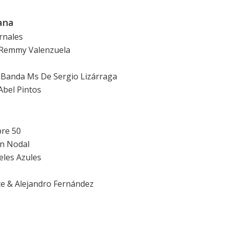
ana
rnales
& Remmy Valenzuela
 Banda Ms De Sergio Lizárraga
 Abel Pintos
bre 50
an Nodal
eles Azules
e & Alejandro Fernández