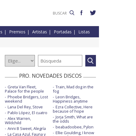
es
Premios
Artistas
Portadas
Listas
PRO. NOVEDADES DISCOS
Greta Van Fleet,
Train, Mad dog in the
Palace for the people
fog
Phoebe Bridgers, Lost
Leon Bridges,
weekend
Happiness anytime
Lana Del Rey, Stove
Ezra Collective, Here
because of hope
Pablo López, El cuatro
Jorja Smith, What are
Alex Warren,
the odds
Wildchild
beabadoobee, Pylon
Anni B Sweet, Alegría
Ellie Goulding, I know
La Casa Azul, Fauna y