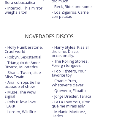
too much
flora subacuática
Beck, Ride lonesome
Interpol, This mirror
weighs a ton
Los Zigarros, Carne
con patatas
NOVEDADES DISCOS
Holly Humberstone,
Harry Styles, Kiss all
Cruel world
the time. Disco,
occasionally.
Robyn, Sexistential
The Rolling Stones,
Triángulo de Amor
Foreign tongues
Bizarro, Mi catedral
Foo Fighters, Your
Shania Twain, Little
favorite toy
Miss Twain
Charlie Puth,
Ana Torroja, Se ha
Whatever's clever
acabado el show
Quevedo, El baifo
Muse, The wow!
signal
Jorge Drexler, Taracá
Rels B: love love
La La Love You, ¿Por
FLAKK
qué me miráis así?
Loreen, Wildfire
Melanie Martinez,
Hades