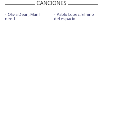
CANCIONES
Olivia Dean, Man I
Pablo López, El niño
need
del espacio