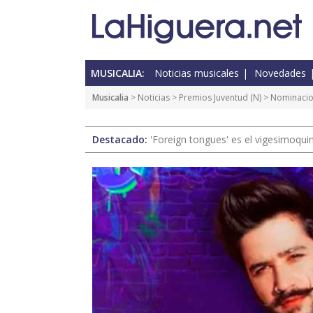
MUSICALIA:
Noticias musicales
Novedades
Musicalia
>
Noticias
>
Premios Juventud
(
N
) > Nominaci
Destacado:
'Foreign tongues' es el vigesimoqui