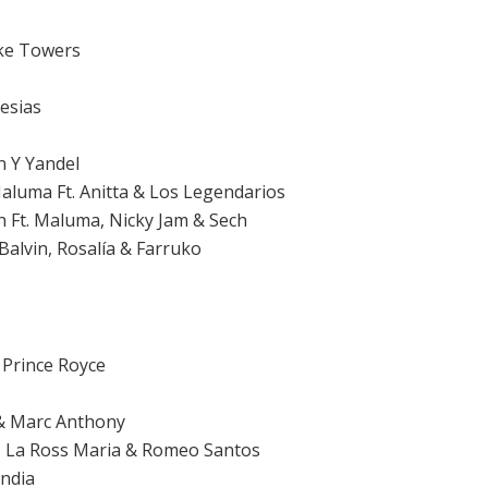
yke Towers
lesias
n Y Yandel
aluma Ft. Anitta & Los Legendarios
vin Ft. Maluma, Nicky Jam & Sech
 Balvin, Rosalía & Farruko
 Prince Royce
 & Marc Anthony
 - La Ross Maria & Romeo Santos
India