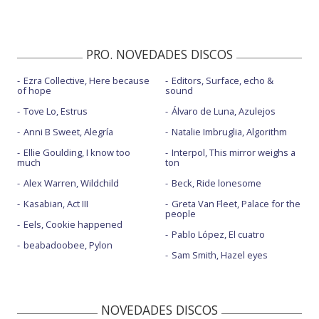
PRO. NOVEDADES DISCOS
Ezra Collective, Here because
Editors, Surface, echo &
of hope
sound
Tove Lo, Estrus
Álvaro de Luna, Azulejos
Anni B Sweet, Alegría
Natalie Imbruglia, Algorithm
Ellie Goulding, I know too
Interpol, This mirror weighs a
much
ton
Alex Warren, Wildchild
Beck, Ride lonesome
Kasabian, Act III
Greta Van Fleet, Palace for the
people
Eels, Cookie happened
Pablo López, El cuatro
beabadoobee, Pylon
Sam Smith, Hazel eyes
NOVEDADES DISCOS