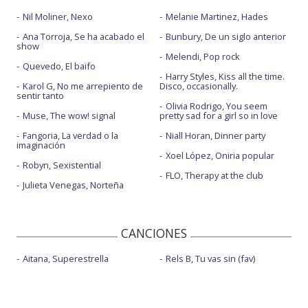
Nil Moliner, Nexo
Melanie Martinez, Hades
Ana Torroja, Se ha acabado el
Bunbury, De un siglo anterior
show
Melendi, Pop rock
Quevedo, El baifo
Harry Styles, Kiss all the time.
Karol G, No me arrepiento de
Disco, occasionally.
sentir tanto
Olivia Rodrigo, You seem
Muse, The wow! signal
pretty sad for a girl so in love
Fangoria, La verdad o la
Niall Horan, Dinner party
imaginación
Xoel López, Oniria popular
Robyn, Sexistential
FLO, Therapy at the club
Julieta Venegas, Norteña
CANCIONES
Aitana, Superestrella
Rels B, Tu vas sin (fav)