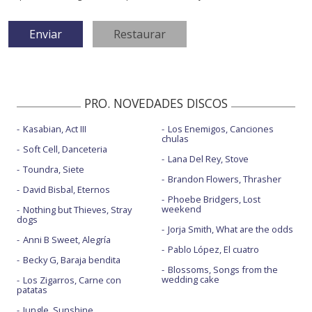
PRO. NOVEDADES DISCOS
Kasabian, Act III
Los Enemigos, Canciones
chulas
Soft Cell, Danceteria
Lana Del Rey, Stove
Toundra, Siete
Brandon Flowers, Thrasher
David Bisbal, Eternos
Phoebe Bridgers, Lost
weekend
Nothing but Thieves, Stray
dogs
Jorja Smith, What are the odds
Anni B Sweet, Alegría
Pablo López, El cuatro
Becky G, Baraja bendita
Blossoms, Songs from the
wedding cake
Los Zigarros, Carne con
patatas
Jungle, Sunshine