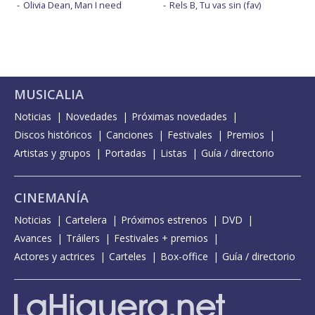
Olivia Dean, Man I need
Rels B, Tu vas sin (fav)
MUSICALIA
Noticias
Novedades
Próximas novedades
Discos históricos
Canciones
Festivales
Premios
Artistas y grupos
Portadas
Listas
Guía / directorio
CINEMANÍA
Noticias
Cartelera
Próximos estrenos
DVD
Avances
Tráilers
Festivales + premios
Actores y actrices
Carteles
Box-office
Guía / directorio