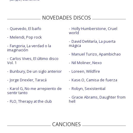
NOVEDADES DISCOS
Quevedo, El baifo
Holly Humberstone, Cruel
world
Melendi, Pop rock
David DeMaría, La puerta
mágica
Fangoria, La verdad o la
imaginación
Manuel Turizo, Apambichao
Carlos Vives, El último disco
Vol. 1
Nil Moliner, Nexo
Bunbury, De un siglo anterior
Loreen, Wildfire
Jorge Drexler, Taracá
Kase.O, Camisa de fuerza
Karol G, No me arrepiento de
Robyn, Sexistential
sentir tanto
Gracie Abrams, Daughter from
FLO, Therapy at the club
hell
CANCIONES