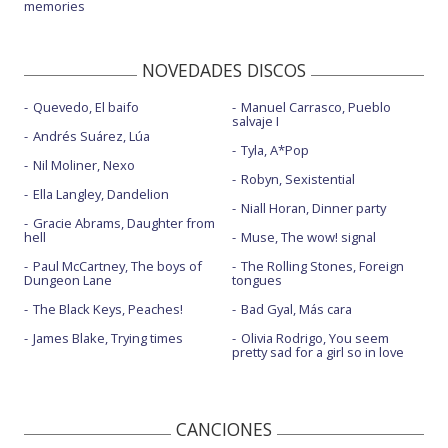
memories
NOVEDADES DISCOS
Quevedo, El baifo
Manuel Carrasco, Pueblo
salvaje I
Andrés Suárez, Lúa
Tyla, A*Pop
Nil Moliner, Nexo
Robyn, Sexistential
Ella Langley, Dandelion
Niall Horan, Dinner party
Gracie Abrams, Daughter from
hell
Muse, The wow! signal
Paul McCartney, The boys of
The Rolling Stones, Foreign
Dungeon Lane
tongues
The Black Keys, Peaches!
Bad Gyal, Más cara
James Blake, Trying times
Olivia Rodrigo, You seem
pretty sad for a girl so in love
CANCIONES