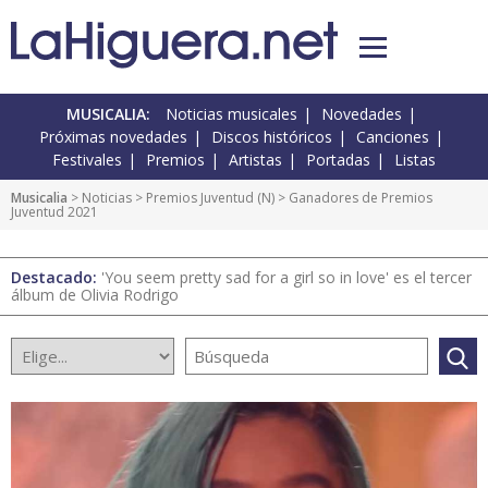
MUSICALIA:
Noticias musicales
Novedades
Próximas novedades
Discos históricos
Canciones
Festivales
Premios
Artistas
Portadas
Listas
Musicalia
>
Noticias
>
Premios Juventud
(
N
) > Ganadores de Premios
Juventud 2021
Destacado:
'You seem pretty sad for a girl so in love' es el tercer
álbum de Olivia Rodrigo