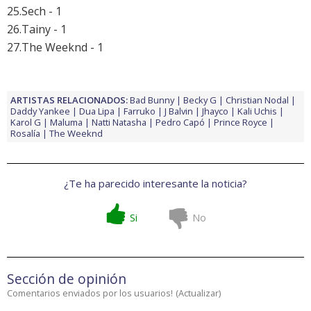
25.Sech - 1
26.Tainy - 1
27.The Weeknd - 1
ARTISTAS RELACIONADOS:
Bad Bunny
Becky G
Christian Nodal
Daddy Yankee
Dua Lipa
Farruko
J Balvin
Jhayco
Kali Uchis
Karol G
Maluma
Natti Natasha
Pedro Capó
Prince Royce
Rosalía
The Weeknd
¿Te ha parecido interesante la noticia?
Si
No
Sección de opinión
Comentarios enviados por los usuarios!
(
Actualizar
)