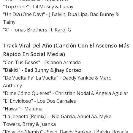
"Top Gone" - Lil Mosey & Lunay
"Un Día (One Day)" - J Balvin, Dua Lipa, Bad Bunny &
Tainy
"X" - Jonas Brothers Ft. Karol G
Track Viral Del Año (Canción Con El Ascenso Más
Rápido En Social Media)
"Con Tus Besos" - Eslabon Armado
"Dákiti" - Bad Bunny & Jhay Cortez
"De Vuelta Pa' La Vuelta" - Daddy Yankee & Marc
Anthony
"Dime Cómo Quieres" - Christian Nodal & Ángela Aguilar
"El Envidioso" - Los Dos Carnales
"Hawái" - Maluma
"La Jeepeta (Remix)" - Nio Garcia, Anuel Aa, Myke
Towers, Brray & Juanka
"Relación (Remix)" - Sech, Daddy Yankee, J Balvin, Rosalía