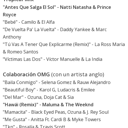
"Antes Que Salga El Sol" - Natti Natasha & Prince
Royce
"Bebé" - Camilo & El Alfa
"De Vuelta Pa' La Vuelta" - Daddy Yankee & Marc
Anthony
"Tú Vas A Tener Que Explicarme (Remix)" - La Ross Maria
& Romeo Santos
"Víctimas Las Dos" - Víctor Manuelle & La India
Colaboración OMG
(con un artista anglo)
"Baila Conmigo" - Selena Gomez & Rauw Alejandro
"Beautiful Boy" - Karol G, Ludacris & Emilee
"Del Mar" - Ozuna, Doja Cat & Sia
"Hawái (Remix)" - Maluma & The Weeknd
"Mamacita" - Black Eyed Peas, Ozuna & J. Rey Soul
"Me Gusta" - Anitta Ft. Cardi B & Myke Towers
"Tkn" - Rosalía & Travis Scott