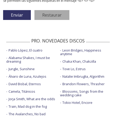
Se permiten las siguientes etiquetas en el mensaje <b> <i> <u>
PRO. NOVEDADES DISCOS
Pablo López, El cuatro
Leon Bridges, Happiness
anytime
Alabama Shakes, I must be
dreaming
Chaka Khan, Chakzilla
Jungle, Sunshine
Tove Lo, Estrus
Álvaro de Luna, Azulejos
Natalie Imbruglia, Algorithm
David Bisbal, Eternos
Brandon Flowers, Thrasher
Camela, Titánicos
Blossoms, Songs from the
wedding cake
Jorja Smith, What are the odds
Tokio Hotel, Encore
Train, Mad dog in the fog
The Avalanches, No bad