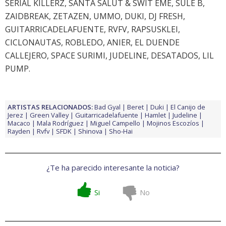
SERIAL KILLERZ, SANTA SALUT & SWIT EME, SULE B,
ZAIDBREAK, ZETAZEN, UMMO, DUKI, DJ FRESH,
GUITARRICADELAFUENTE, RVFV, RAPSUSKLEI,
CICLONAUTAS, ROBLEDO, ANIER, EL DUENDE
CALLEJERO, SPACE SURIMI, JUDELINE, DESATADOS, LIL
PUMP.
ARTISTAS RELACIONADOS:
Bad Gyal
Beret
Duki
El Canijo de
Jerez
Green Valley
Guitarricadelafuente
Hamlet
Judeline
Macaco
Mala Rodríguez
Miguel Campello
Mojinos Escozíos
Rayden
Rvfv
SFDK
Shinova
Sho-Hai
¿Te ha parecido interesante la noticia?
Si
No