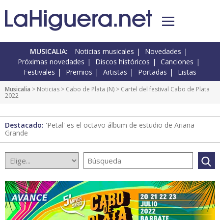
MUSICALIA:
Noticias musicales
Novedades
Próximas novedades
Discos históricos
Canciones
Festivales
Premios
Artistas
Portadas
Listas
Musicalia
>
Noticias
>
Cabo de Plata
(
N
) > Cartel del festival Cabo de Plata
2022
Destacado:
'Petal' es el octavo álbum de estudio de Ariana
Grande