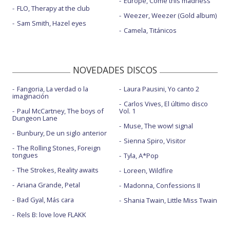
Europe, Come this madness
FLO, Therapy at the club
Weezer, Weezer (Gold album)
Sam Smith, Hazel eyes
Camela, Titánicos
NOVEDADES DISCOS
Fangoria, La verdad o la
Laura Pausini, Yo canto 2
imaginación
Carlos Vives, El último disco
Paul McCartney, The boys of
Vol. 1
Dungeon Lane
Muse, The wow! signal
Bunbury, De un siglo anterior
Sienna Spiro, Visitor
The Rolling Stones, Foreign
tongues
Tyla, A*Pop
The Strokes, Reality awaits
Loreen, Wildfire
Ariana Grande, Petal
Madonna, Confessions II
Bad Gyal, Más cara
Shania Twain, Little Miss Twain
Rels B: love love FLAKK