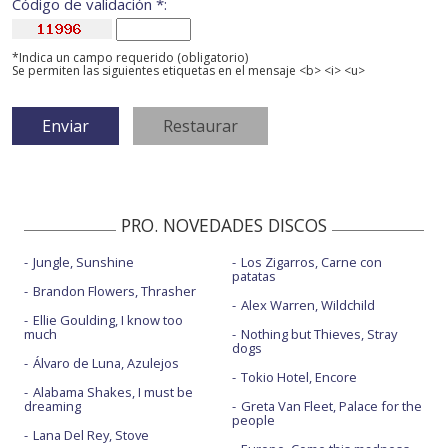
Código de validación *:
*Indica un campo requerido (obligatorio)
Se permiten las siguientes etiquetas en el mensaje <b> <i> <u>
PRO. NOVEDADES DISCOS
Jungle, Sunshine
Los Zigarros, Carne con
patatas
Brandon Flowers, Thrasher
Alex Warren, Wildchild
Ellie Goulding, I know too
much
Nothing but Thieves, Stray
dogs
Álvaro de Luna, Azulejos
Tokio Hotel, Encore
Alabama Shakes, I must be
dreaming
Greta Van Fleet, Palace for the
people
Lana Del Rey, Stove