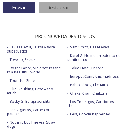
PRO. NOVEDADES DISCOS
La Casa Azul, Fauna y flora
Sam Smith, Hazel eyes
subacuática
Karol G, No me arrepiento de
Tove Lo, Estrus
sentir tanto
Roger Taylor, Violence insane
Tokio Hotel, Encore
in a beautiful world
Europe, Come this madness
Toundra, Siete
Pablo López, El cuatro
Ellie Goulding, I know too
much
Chaka Khan, Chakzilla
Becky G, Baraja bendita
Los Enemigos, Canciones
chulas
Los Zigarros, Carne con
patatas
Eels, Cookie happened
Nothing but Thieves, Stray
dogs