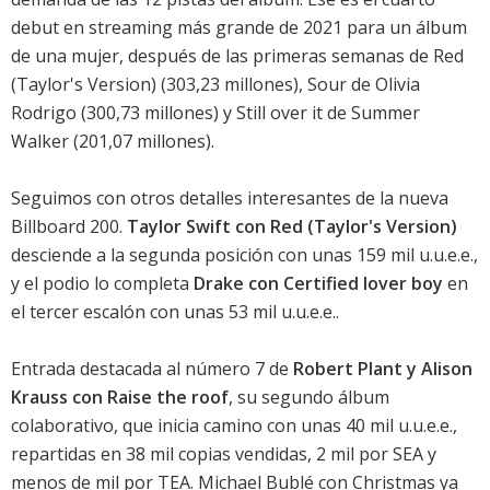
debut en streaming más grande de 2021 para un álbum
de una mujer, después de las primeras semanas de
Red
(Taylor's Version)
(303,23 millones),
Sour de Olivia
Rodrigo
(300,73 millones) y
Still over it de Summer
Walker
(201,07 millones).
Seguimos con otros detalles interesantes de la nueva
Billboard 200
.
Taylor Swift con Red (Taylor's Version)
desciende a la segunda posición con unas 159 mil u.u.e.e.,
y el podio lo completa
Drake con Certified lover boy
en
el tercer escalón con unas 53 mil u.u.e.e..
Entrada destacada al número 7 de
Robert Plant y Alison
Krauss con Raise the roof
, su segundo álbum
colaborativo, que inicia camino con unas 40 mil u.u.e.e.,
repartidas en 38 mil copias vendidas, 2 mil por SEA y
menos de mil por TEA.
Michael Bublé con Christmas
ya