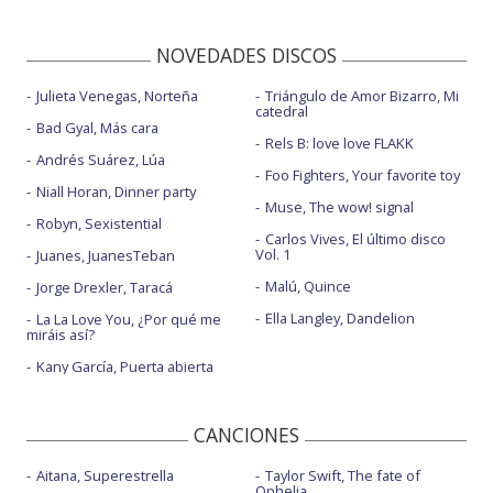
NOVEDADES DISCOS
Julieta Venegas, Norteña
Triángulo de Amor Bizarro, Mi
catedral
Bad Gyal, Más cara
Rels B: love love FLAKK
Andrés Suárez, Lúa
Foo Fighters, Your favorite toy
Niall Horan, Dinner party
Muse, The wow! signal
Robyn, Sexistential
Carlos Vives, El último disco
Vol. 1
Juanes, JuanesTeban
Malú, Quince
Jorge Drexler, Taracá
Ella Langley, Dandelion
La La Love You, ¿Por qué me
miráis así?
Kany García, Puerta abierta
CANCIONES
Aitana, Superestrella
Taylor Swift, The fate of
Ophelia