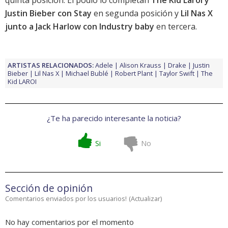
quinta posición. El podio lo completan
The Kid Laroi y
Justin Bieber con Stay
en segunda posición y
Lil Nas X
junto a Jack Harlow con Industry baby
en tercera.
ARTISTAS RELACIONADOS:
Adele
Alison Krauss
Drake
Justin
Bieber
Lil Nas X
Michael Bublé
Robert Plant
Taylor Swift
The
Kid LAROI
¿Te ha parecido interesante la noticia?
Si
No
Sección de opinión
Comentarios enviados por los usuarios!
(
Actualizar
)
No hay comentarios por el momento