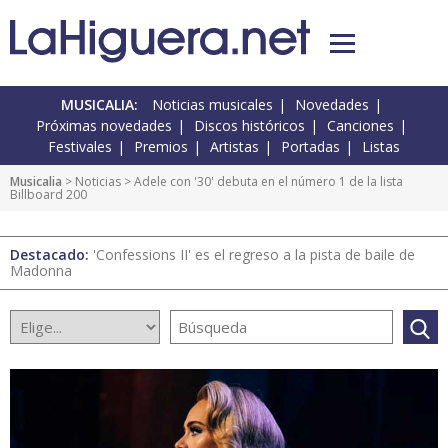
MUSICALIA:
Noticias musicales
Novedades
Próximas novedades
Discos históricos
Canciones
Festivales
Premios
Artistas
Portadas
Listas
Musicalia
>
Noticias
> Adele con '30' debuta en el número 1 de la lista
Billboard 200
Destacado:
'Confessions II' es el regreso a la pista de baile de
Madonna