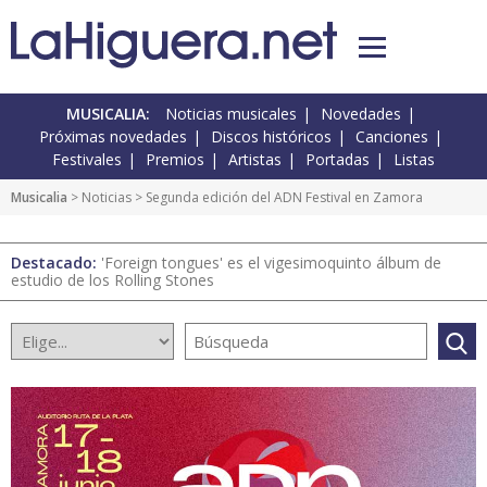
MUSICALIA:
Noticias musicales
Novedades
Próximas novedades
Discos históricos
Canciones
Festivales
Premios
Artistas
Portadas
Listas
Musicalia
>
Noticias
> Segunda edición del ADN Festival en Zamora
Destacado:
'Foreign tongues' es el vigesimoquinto álbum de
estudio de los Rolling Stones