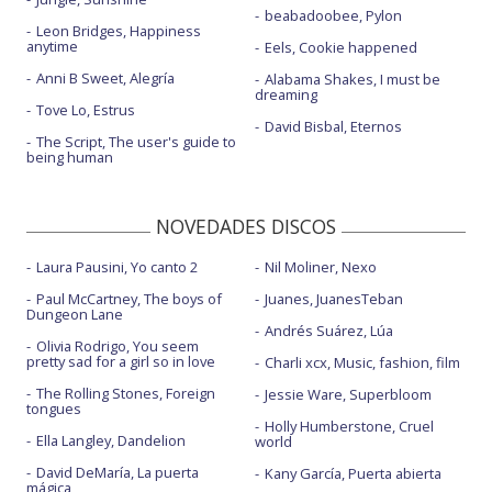
beabadoobee, Pylon
Leon Bridges, Happiness
anytime
Eels, Cookie happened
Anni B Sweet, Alegría
Alabama Shakes, I must be
dreaming
Tove Lo, Estrus
David Bisbal, Eternos
The Script, The user's guide to
being human
NOVEDADES DISCOS
Laura Pausini, Yo canto 2
Nil Moliner, Nexo
Paul McCartney, The boys of
Juanes, JuanesTeban
Dungeon Lane
Andrés Suárez, Lúa
Olivia Rodrigo, You seem
pretty sad for a girl so in love
Charli xcx, Music, fashion, film
The Rolling Stones, Foreign
Jessie Ware, Superbloom
tongues
Holly Humberstone, Cruel
Ella Langley, Dandelion
world
David DeMaría, La puerta
Kany García, Puerta abierta
mágica