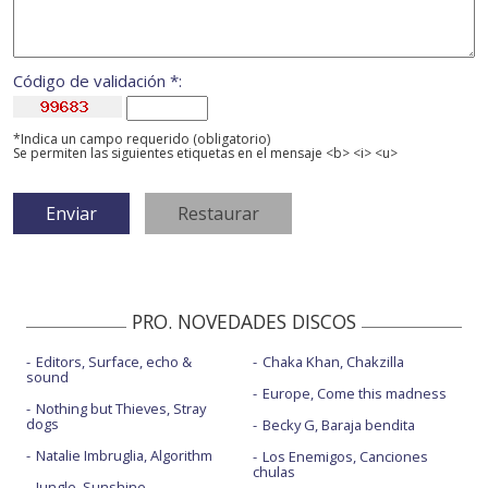
Código de validación *:
*Indica un campo requerido (obligatorio)
Se permiten las siguientes etiquetas en el mensaje <b> <i> <u>
PRO. NOVEDADES DISCOS
Editors, Surface, echo &
Chaka Khan, Chakzilla
sound
Europe, Come this madness
Nothing but Thieves, Stray
dogs
Becky G, Baraja bendita
Natalie Imbruglia, Algorithm
Los Enemigos, Canciones
chulas
Jungle, Sunshine