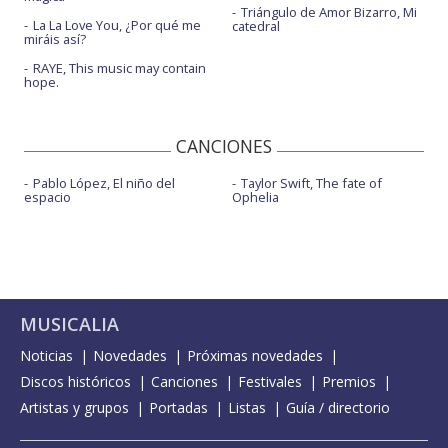
Triángulo de Amor Bizarro, Mi
La La Love You, ¿Por qué me
catedral
miráis así?
RAYE, This music may contain
hope.
CANCIONES
Pablo López, El niño del
Taylor Swift, The fate of
espacio
Ophelia
MUSICALIA
Noticias
Novedades
Próximas novedades
Discos históricos
Canciones
Festivales
Premios
Artistas y grupos
Portadas
Listas
Guía / directorio