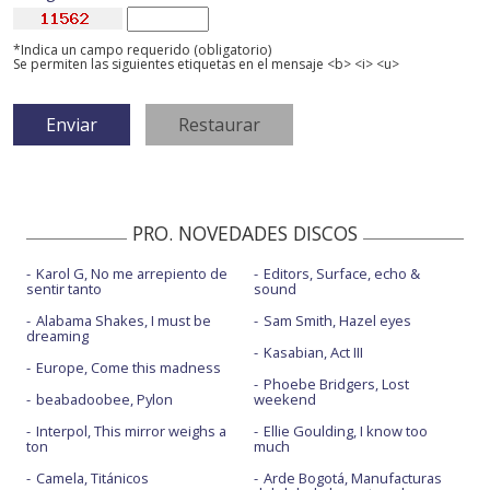
*Indica un campo requerido (obligatorio)
Se permiten las siguientes etiquetas en el mensaje <b> <i> <u>
PRO. NOVEDADES DISCOS
Karol G, No me arrepiento de
Editors, Surface, echo &
sentir tanto
sound
Alabama Shakes, I must be
Sam Smith, Hazel eyes
dreaming
Kasabian, Act III
Europe, Come this madness
Phoebe Bridgers, Lost
beabadoobee, Pylon
weekend
Interpol, This mirror weighs a
Ellie Goulding, I know too
ton
much
Camela, Titánicos
Arde Bogotá, Manufacturas