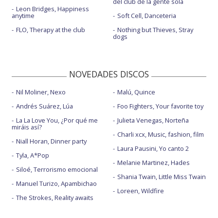
del club de la gente sola
Leon Bridges, Happiness
anytime
Soft Cell, Danceteria
FLO, Therapy at the club
Nothing but Thieves, Stray
dogs
NOVEDADES DISCOS
Nil Moliner, Nexo
Malú, Quince
Andrés Suárez, Lúa
Foo Fighters, Your favorite toy
La La Love You, ¿Por qué me
Julieta Venegas, Norteña
miráis así?
Charli xcx, Music, fashion, film
Niall Horan, Dinner party
Laura Pausini, Yo canto 2
Tyla, A*Pop
Melanie Martinez, Hades
Siloé, Terrorismo emocional
Shania Twain, Little Miss Twain
Manuel Turizo, Apambichao
Loreen, Wildfire
The Strokes, Reality awaits