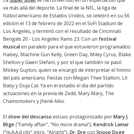
La
Super Bowl
se ha convertido en un espectáculo que
va más allá del deporte. La final de la NFL, la liga de
fútbol americano de Estados Unidos, se celebró en su 56
edición el 13 de febrero de 2022 en el SoFi Stadium de
Los Ángeles, y terminó con el resultado de Cincinnati
Bengals 20 - Los Angeles Rams 23. Con un
festival
musical
en paralelo para el que estuvieron programados
Halsey, Machine Gun Kelly, Green Day, Miley Cyrus, Blake
Shelton y Gwen Stefani, y por el que también se pasó
Mickey Guyton, quien se encargó de interpretar el himno
del país americano. Fiestas con Megan Thee Stallion, Lil
Baby y Doja Cat. Ya en el estadio el día del partido
actuaciones en la previa de Zedd, Mary Mary, The
Chainsmokers y Jhené Aiko.
El
show del descanso
estuvo protagonizado por
Mary J.
Blige
("Family affair", "No more drama"),
Kendrick Lamar
("m.A.A.d city" intro, "Alright"),
Dr. Dre
con
Snoop Dogg