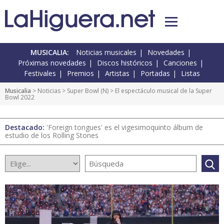
MUSICALIA:
Noticias musicales
Novedades
Próximas novedades
Discos históricos
Canciones
Festivales
Premios
Artistas
Portadas
Listas
Musicalia
>
Noticias
>
Super Bowl
(
N
) > El espectáculo musical de la Super
Bowl 2022
Destacado:
'Foreign tongues' es el vigesimoquinto álbum de
estudio de los Rolling Stones