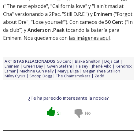
("The next episode", "California love" y "I ain't mad at
Cha" versionando a 2Pac, "Still D.R.E.") y
Eminem
("Forgot
about Dre", "Lose yourself"). Con cameos de
50 Cent
("In
da club") y
Anderson .Paak
tocando la batería para
Eminem. Nos quedamos con
las imágenes aquí
.
ARTISTAS RELACIONADOS:
50 Cent
Blake Shelton
Doja Cat
Eminem
Green Day
Gwen Stefani
Halsey
Jhené Aiko
Kendrick
Lamar
Machine Gun Kelly
Mary J. Blige
Megan Thee Stallion
Miley Cyrus
Snoop Dogg
The Chainsmokers
Zedd
¿Te ha parecido interesante la noticia?
Si
No