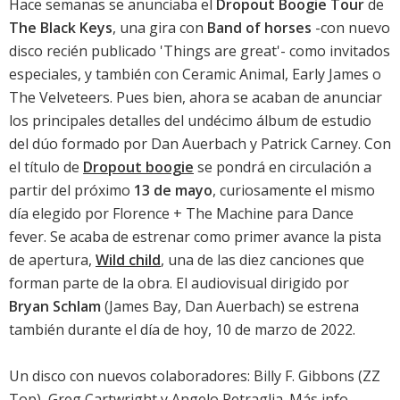
Hace semanas se anunciaba el
Dropout Boogie Tour
de
The Black Keys
, una gira con
Band of horses
-con nuevo
disco recién publicado '
Things are great
'- como invitados
especiales, y también con Ceramic Animal, Early James o
The Velveteers. Pues bien, ahora se acaban de anunciar
los principales detalles del undécimo álbum de estudio
del dúo formado por Dan Auerbach y Patrick Carney. Con
el título de
Dropout boogie
se pondrá en circulación a
partir del próximo
13 de mayo
, curiosamente el mismo
día elegido por
Florence + The Machine para Dance
fever
. Se acaba de estrenar como primer avance la pista
de apertura,
Wild child
, una de las diez canciones que
forman parte de la obra. El audiovisual dirigido por
Bryan Schlam
(James Bay, Dan Auerbach) se estrena
también durante el día de hoy, 10 de marzo de 2022.
Un disco con nuevos colaboradores: Billy F. Gibbons (ZZ
Top), Greg Cartwright y Angelo Petraglia. Más info -