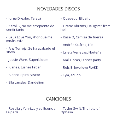
NOVEDADES DISCOS
Jorge Drexler, Taracá
Quevedo, El baifo
Karol G, No me arrepiento de
Gracie Abrams, Daughter from
sentir tanto
hell
La La Love You, ¿Por qué me
Kase.O, Camisa de fuerza
miráis así?
Andrés Suárez, Lúa
Ana Torroja, Se ha acabado el
show
Julieta Venegas, Norteña
Jessie Ware, Superbloom
Niall Horan, Dinner party
Juanes, JuanesTeban
Rels B: love love FLAKK
Sienna Spiro, Visitor
Tyla, A*Pop
Ella Langley, Dandelion
CANCIONES
Rosalía y Yahritza y su Esencia,
Taylor Swift, The fate of
La perla
Ophelia