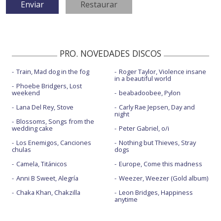
PRO. NOVEDADES DISCOS
Train, Mad dog in the fog
Roger Taylor, Violence insane
in a beautiful world
Phoebe Bridgers, Lost
weekend
beabadoobee, Pylon
Lana Del Rey, Stove
Carly Rae Jepsen, Day and
night
Blossoms, Songs from the
wedding cake
Peter Gabriel, o/i
Los Enemigos, Canciones
Nothing but Thieves, Stray
chulas
dogs
Camela, Titánicos
Europe, Come this madness
Anni B Sweet, Alegría
Weezer, Weezer (Gold album)
Chaka Khan, Chakzilla
Leon Bridges, Happiness
anytime