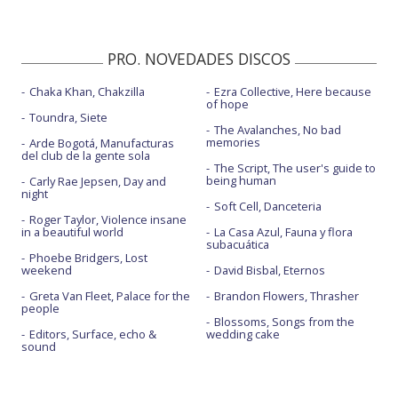
PRO. NOVEDADES DISCOS
Chaka Khan, Chakzilla
Ezra Collective, Here because
of hope
Toundra, Siete
The Avalanches, No bad
memories
Arde Bogotá, Manufacturas
del club de la gente sola
The Script, The user's guide to
being human
Carly Rae Jepsen, Day and
night
Soft Cell, Danceteria
Roger Taylor, Violence insane
in a beautiful world
La Casa Azul, Fauna y flora
subacuática
Phoebe Bridgers, Lost
weekend
David Bisbal, Eternos
Greta Van Fleet, Palace for the
Brandon Flowers, Thrasher
people
Blossoms, Songs from the
Editors, Surface, echo &
wedding cake
sound