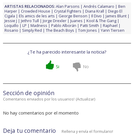
ARTISTAS RELACIONADOS:
Alan Parsons
Andrés Calamaro
Ben
Harper
Crowded House
Crystal Fighters
Diana Krall
Diego El
Cigala
Els amics de les arts
George Benson
Il Divo
James Blunt
Jessie J
Jethro Tull
Jorge Drexler
Juanes
Kool & The Gang
Loquillo
LP
Madness
Pablo Alborán
Patti Smith
Raphael
Rosario
Simply Red
The Beach Boys
Tom Jones
Yann Tiersen
¿Te ha parecido interesante la noticia?
Si
No
Sección de opinión
Comentarios enviados por los usuarios!
(
Actualizar
)
No hay comentarios por el momento
Deja tu comentario
Rellena y envía el formulario!