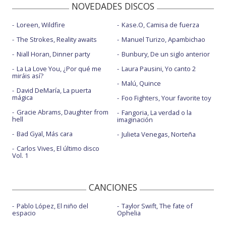
NOVEDADES DISCOS
Loreen, Wildfire
Kase.O, Camisa de fuerza
The Strokes, Reality awaits
Manuel Turizo, Apambichao
Niall Horan, Dinner party
Bunbury, De un siglo anterior
La La Love You, ¿Por qué me
Laura Pausini, Yo canto 2
miráis así?
Malú, Quince
David DeMaría, La puerta
mágica
Foo Fighters, Your favorite toy
Gracie Abrams, Daughter from
Fangoria, La verdad o la
hell
imaginación
Bad Gyal, Más cara
Julieta Venegas, Norteña
Carlos Vives, El último disco
Vol. 1
CANCIONES
Pablo López, El niño del
Taylor Swift, The fate of
espacio
Ophelia