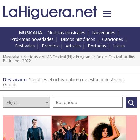
MUSICALIA:
Noticias musicales
Novedades
Próximas novedades
Discos históricos
Canciones
Festivales
Premios
Artistas
Portadas
Listas
Musicalia
>
Noticias
>
ALMA Festival
(
N
) > Programación del Festival Jardins
Pedralbes 2022
Destacado:
'Petal' es el octavo álbum de estudio de Ariana
Grande