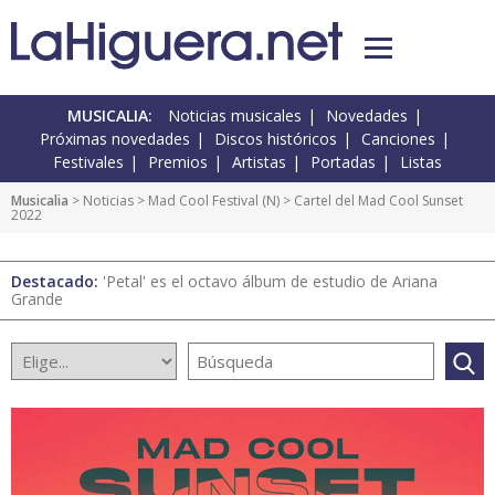
MUSICALIA:
Noticias musicales
Novedades
Próximas novedades
Discos históricos
Canciones
Festivales
Premios
Artistas
Portadas
Listas
Musicalia
>
Noticias
>
Mad Cool Festival
(
N
) > Cartel del Mad Cool Sunset
2022
Destacado:
'Petal' es el octavo álbum de estudio de Ariana
Grande