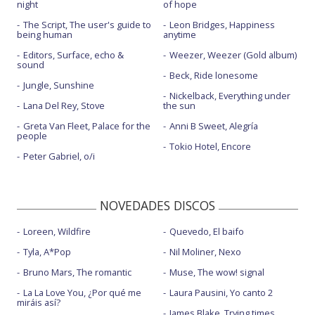
night
of hope
The Script, The user's guide to
Leon Bridges, Happiness
being human
anytime
Editors, Surface, echo &
Weezer, Weezer (Gold album)
sound
Beck, Ride lonesome
Jungle, Sunshine
Nickelback, Everything under
Lana Del Rey, Stove
the sun
Greta Van Fleet, Palace for the
Anni B Sweet, Alegría
people
Tokio Hotel, Encore
Peter Gabriel, o/i
NOVEDADES DISCOS
Loreen, Wildfire
Quevedo, El baifo
Tyla, A*Pop
Nil Moliner, Nexo
Bruno Mars, The romantic
Muse, The wow! signal
La La Love You, ¿Por qué me
Laura Pausini, Yo canto 2
miráis así?
James Blake, Trying times