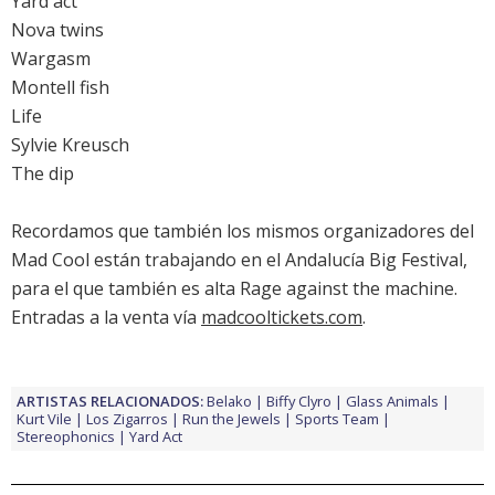
Yard act
Nova twins
Wargasm
Montell fish
Life
Sylvie Kreusch
The dip
Recordamos que también los mismos organizadores del
Mad Cool están trabajando en el
Andalucía Big Festival
,
para el que también es alta Rage against the machine.
Entradas a la venta vía
madcooltickets.com
.
ARTISTAS RELACIONADOS:
Belako
Biffy Clyro
Glass Animals
Kurt Vile
Los Zigarros
Run the Jewels
Sports Team
Stereophonics
Yard Act