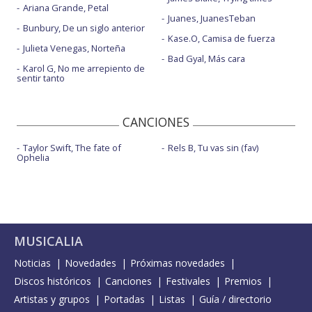
Ariana Grande, Petal
Juanes, JuanesTeban
Bunbury, De un siglo anterior
Kase.O, Camisa de fuerza
Julieta Venegas, Norteña
Bad Gyal, Más cara
Karol G, No me arrepiento de
sentir tanto
CANCIONES
Taylor Swift, The fate of
Rels B, Tu vas sin (fav)
Ophelia
MUSICALIA
Noticias
Novedades
Próximas novedades
Discos históricos
Canciones
Festivales
Premios
Artistas y grupos
Portadas
Listas
Guía / directorio