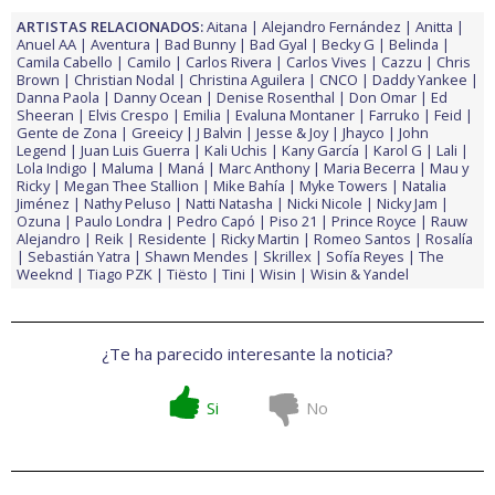
ARTISTAS RELACIONADOS:
Aitana
Alejandro Fernández
Anitta
Anuel AA
Aventura
Bad Bunny
Bad Gyal
Becky G
Belinda
Camila Cabello
Camilo
Carlos Rivera
Carlos Vives
Cazzu
Chris
Brown
Christian Nodal
Christina Aguilera
CNCO
Daddy Yankee
Danna Paola
Danny Ocean
Denise Rosenthal
Don Omar
Ed
Sheeran
Elvis Crespo
Emilia
Evaluna Montaner
Farruko
Feid
Gente de Zona
Greeicy
J Balvin
Jesse & Joy
Jhayco
John
Legend
Juan Luis Guerra
Kali Uchis
Kany García
Karol G
Lali
Lola Indigo
Maluma
Maná
Marc Anthony
Maria Becerra
Mau y
Ricky
Megan Thee Stallion
Mike Bahía
Myke Towers
Natalia
Jiménez
Nathy Peluso
Natti Natasha
Nicki Nicole
Nicky Jam
Ozuna
Paulo Londra
Pedro Capó
Piso 21
Prince Royce
Rauw
Alejandro
Reik
Residente
Ricky Martin
Romeo Santos
Rosalía
Sebastián Yatra
Shawn Mendes
Skrillex
Sofía Reyes
The
Weeknd
Tiago PZK
Tiësto
Tini
Wisin
Wisin & Yandel
¿Te ha parecido interesante la noticia?
Si
No