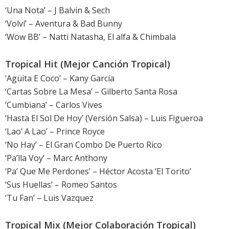
‘Una Nota’ – J Balvin & Sech
‘Volví’ – Aventura & Bad Bunny
‘Wow BB’ – Natti Natasha, El alfa & Chimbala
Tropical Hit (Mejor Canción Tropical)
‘Agüita E Coco’ – Kany García
‘Cartas Sobre La Mesa’ – Gilberto Santa Rosa
‘Cumbiana’ – Carlos Vives
‘Hasta El Sol De Hoy’ (Versión Salsa) – Luis Figueroa
‘Lao’ A Lao’ – Prince Royce
‘No Hay’ – El Gran Combo De Puerto Rico
‘Pa’lla Voy’ – Marc Anthony
‘Pa’ Que Me Perdones’ – Héctor Acosta ‘El Torito’
‘Sus Huellas’ – Romeo Santos
‘Tu Fan’ – Luis Vazquez
Tropical Mix (Mejor Colaboración Tropical)