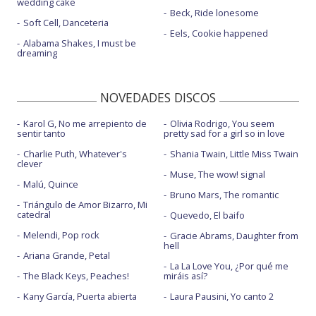
wedding cake
Beck, Ride lonesome
Soft Cell, Danceteria
Eels, Cookie happened
Alabama Shakes, I must be
dreaming
NOVEDADES DISCOS
Karol G, No me arrepiento de
Olivia Rodrigo, You seem
sentir tanto
pretty sad for a girl so in love
Charlie Puth, Whatever's
Shania Twain, Little Miss Twain
clever
Muse, The wow! signal
Malú, Quince
Bruno Mars, The romantic
Triángulo de Amor Bizarro, Mi
catedral
Quevedo, El baifo
Melendi, Pop rock
Gracie Abrams, Daughter from
hell
Ariana Grande, Petal
La La Love You, ¿Por qué me
The Black Keys, Peaches!
miráis así?
Kany García, Puerta abierta
Laura Pausini, Yo canto 2