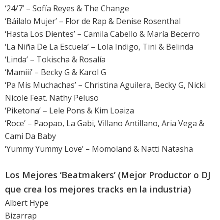
‘24/7’ – Sofía Reyes & The Change
‘Báilalo Mujer’ – Flor de Rap & Denise Rosenthal
‘Hasta Los Dientes’ – Camila Cabello & María Becerro
‘La Niña De La Escuela’ – Lola Indigo, Tini & Belinda
‘Linda’ – Tokischa & Rosalía
‘Mamiii’ – Becky G & Karol G
‘Pa Mis Muchachas’ – Christina Aguilera, Becky G, Nicki
Nicole Feat. Nathy Peluso
‘Piketona’ – Lele Pons & Kim Loaiza
‘Roce’ – Paopao, La Gabi, Villano Antillano, Aria Vega &
Cami Da Baby
‘Yummy Yummy Love’ – Momoland & Natti Natasha
Los Mejores ‘Beatmakers’ (Mejor Productor o DJ
que crea los mejores tracks en la industria)
Albert Hype
Bizarrap