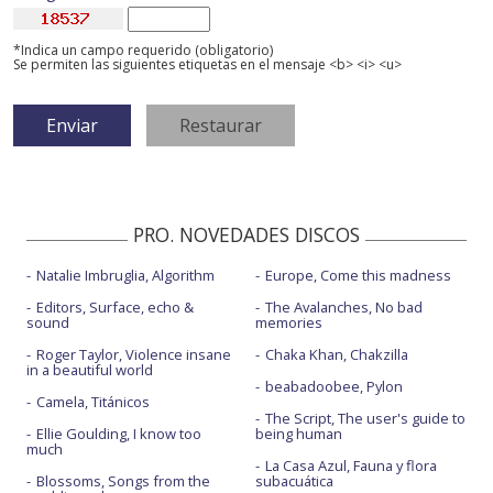
*Indica un campo requerido (obligatorio)
Se permiten las siguientes etiquetas en el mensaje <b> <i> <u>
PRO. NOVEDADES DISCOS
Natalie Imbruglia, Algorithm
Europe, Come this madness
Editors, Surface, echo &
The Avalanches, No bad
sound
memories
Roger Taylor, Violence insane
Chaka Khan, Chakzilla
in a beautiful world
beabadoobee, Pylon
Camela, Titánicos
The Script, The user's guide to
Ellie Goulding, I know too
being human
much
La Casa Azul, Fauna y flora
Blossoms, Songs from the
subacuática