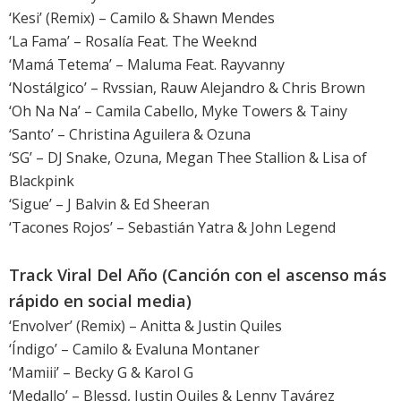
‘Kesi’ (Remix) – Camilo & Shawn Mendes
‘La Fama’ – Rosalía Feat. The Weeknd
‘Mamá Tetema’ – Maluma Feat. Rayvanny
‘Nostálgico’ – Rvssian, Rauw Alejandro & Chris Brown
‘Oh Na Na’ – Camila Cabello, Myke Towers & Tainy
‘Santo’ – Christina Aguilera & Ozuna
‘SG’ – DJ Snake, Ozuna, Megan Thee Stallion & Lisa of
Blackpink
‘Sigue’ – J Balvin & Ed Sheeran
‘Tacones Rojos’ – Sebastián Yatra & John Legend
Track Viral Del Año (Canción con el ascenso más
rápido en social media)
‘Envolver’ (Remix) – Anitta & Justin Quiles
‘Índigo’ – Camilo & Evaluna Montaner
‘Mamiii’ – Becky G & Karol G
‘Medallo’ – Blessd, Justin Quiles & Lenny Tavárez