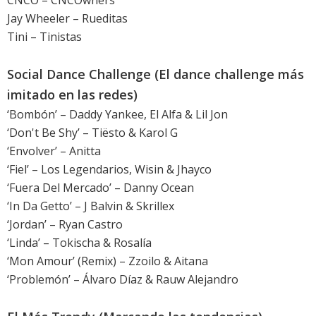
CNCO – CNCOwners
Jay Wheeler – Rueditas
Tini – Tinistas
Social Dance Challenge (El dance challenge más
imitado en las redes)
‘Bombón’ – Daddy Yankee, El Alfa & Lil Jon
‘Don't Be Shy’ – Tiësto & Karol G
‘Envolver’ – Anitta
‘Fiel’ – Los Legendarios, Wisin & Jhayco
‘Fuera Del Mercado’ – Danny Ocean
‘In Da Getto’ – J Balvin & Skrillex
‘Jordan’ – Ryan Castro
‘Linda’ – Tokischa & Rosalía
‘Mon Amour’ (Remix) – Zzoilo & Aitana
‘Problemón’ – Álvaro Díaz & Rauw Alejandro