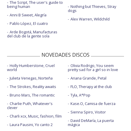
The Script, The user's guide to
being human
Nothing but Thieves, Stray
dogs
Anni B Sweet, Alegría
Alex Warren, Wildchild
Pablo López, El cuatro
Arde Bogotá, Manufacturas
del club de la gente sola
NOVEDADES DISCOS
Holly Humberstone, Cruel
Olivia Rodrigo, You seem
world
pretty sad for a girl so in love
Julieta Venegas, Norteña
Ariana Grande, Petal
The Strokes, Reality awaits
FLO, Therapy at the club
Bruno Mars, The romantic
Tyla, A*Pop
Charlie Puth, Whatever's
Kase.O, Camisa de fuerza
clever
Sienna Spiro, Visitor
Charli xcx, Music, fashion, film
David DeMaría, La puerta
Laura Pausini, Yo canto 2
mágica