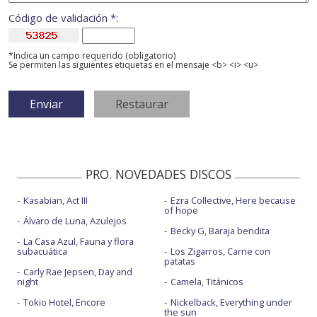
Código de validación *:
*Indica un campo requerido (obligatorio)
Se permiten las siguientes etiquetas en el mensaje <b> <i> <u>
PRO. NOVEDADES DISCOS
Kasabian, Act III
Ezra Collective, Here because
of hope
Álvaro de Luna, Azulejos
Becky G, Baraja bendita
La Casa Azul, Fauna y flora
subacuática
Los Zigarros, Carne con
patatas
Carly Rae Jepsen, Day and
night
Camela, Titánicos
Tokio Hotel, Encore
Nickelback, Everything under
the sun