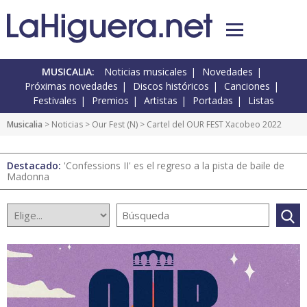
MUSICALIA:
Noticias musicales
Novedades
Próximas novedades
Discos históricos
Canciones
Festivales
Premios
Artistas
Portadas
Listas
Musicalia
>
Noticias
>
Our Fest
(
N
) > Cartel del OUR FEST Xacobeo 2022
Destacado:
'Confessions II' es el regreso a la pista de baile de
Madonna