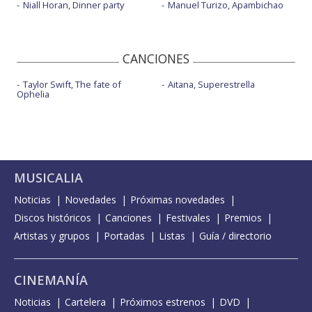
Niall Horan, Dinner party
Manuel Turizo, Apambichao
CANCIONES
Taylor Swift, The fate of
Aitana, Superestrella
Ophelia
MUSICALIA
Noticias
Novedades
Próximas novedades
Discos históricos
Canciones
Festivales
Premios
Artistas y grupos
Portadas
Listas
Guía / directorio
CINEMANÍA
Noticias
Cartelera
Próximos estrenos
DVD