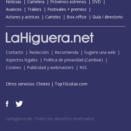
Noticias
Cartelera
Próximos estrenos
DVD
Avances
Tráilers
Festivales + premios
Actores y actrices
Carteles
Box-office
Guía / directorio
Contacto
Redacción
Recomienda
Sugiere una web
Aspectos legales
Política de privacidad
(
Cambiar
)
Cookies
Publicidad y webmasters
RSS
Otros servicios:
Chistes
|
Top10Listas.com
LaHiguera.net. Todos los derechos reservados