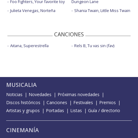
Foo Fighters, Your favorite toy
Dungeon Lane
Julieta Venegas, Norteña
Shania Twain, Little Miss Twain
CANCIONES
Aitana, Superestrella
Rels B, Tu vas sin (fav)
MUSICALIA
Noticias
Novedades
Próximas novedades
Discos históricos
Canciones
Festivales
Premios
Artistas y grupos
Portadas
Listas
Guía / directorio
CINEMANÍA