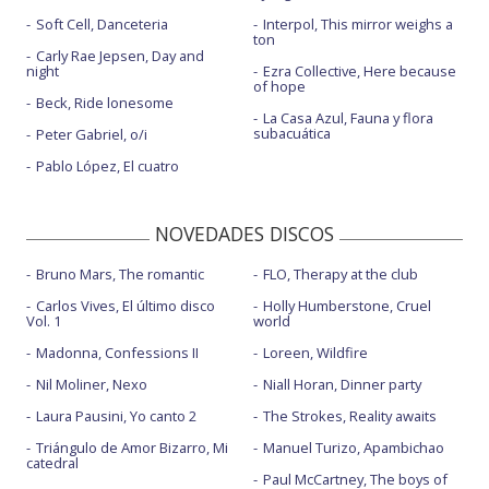
Soft Cell, Danceteria
Interpol, This mirror weighs a
ton
Carly Rae Jepsen, Day and
night
Ezra Collective, Here because
of hope
Beck, Ride lonesome
La Casa Azul, Fauna y flora
subacuática
Peter Gabriel, o/i
Pablo López, El cuatro
NOVEDADES DISCOS
Bruno Mars, The romantic
FLO, Therapy at the club
Carlos Vives, El último disco
Holly Humberstone, Cruel
Vol. 1
world
Madonna, Confessions II
Loreen, Wildfire
Nil Moliner, Nexo
Niall Horan, Dinner party
Laura Pausini, Yo canto 2
The Strokes, Reality awaits
Triángulo de Amor Bizarro, Mi
Manuel Turizo, Apambichao
catedral
Paul McCartney, The boys of