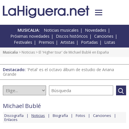
MUSICALIA:
Noticias musicales
Novedades
Próximas novedades
Discos históricos
Canciones
Festivales
Premios
Artistas
Portadas
Listas
Musicalia
>
Noticias
> El 'Higher tour' de Michael Bublé en España
Destacado:
'Petal' es el octavo álbum de estudio de Ariana
Grande
Michael Bublé
Discografía
Noticias
Biografía
Fotos
Canciones
Enlaces