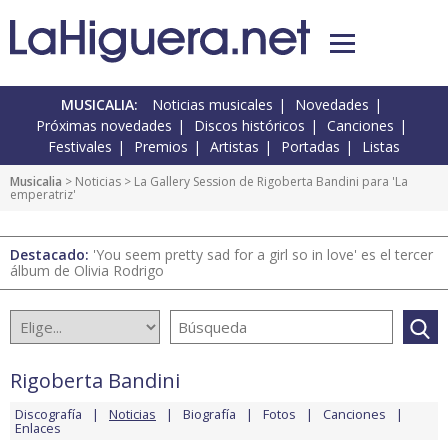
MUSICALIA:
Noticias musicales
Novedades
Próximas novedades
Discos históricos
Canciones
Festivales
Premios
Artistas
Portadas
Listas
Musicalia
>
Noticias
> La Gallery Session de Rigoberta Bandini para 'La
emperatriz'
Destacado:
'You seem pretty sad for a girl so in love' es el tercer
álbum de Olivia Rodrigo
Rigoberta Bandini
Discografía
Noticias
Biografía
Fotos
Canciones
Enlaces