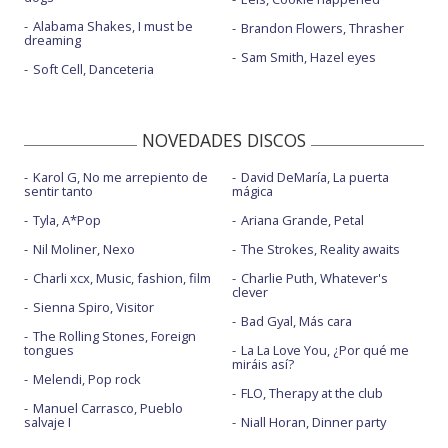
Alabama Shakes, I must be
Brandon Flowers, Thrasher
dreaming
Sam Smith, Hazel eyes
Soft Cell, Danceteria
NOVEDADES DISCOS
Karol G, No me arrepiento de
David DeMaría, La puerta
sentir tanto
mágica
Tyla, A*Pop
Ariana Grande, Petal
Nil Moliner, Nexo
The Strokes, Reality awaits
Charli xcx, Music, fashion, film
Charlie Puth, Whatever's
clever
Sienna Spiro, Visitor
Bad Gyal, Más cara
The Rolling Stones, Foreign
tongues
La La Love You, ¿Por qué me
miráis así?
Melendi, Pop rock
FLO, Therapy at the club
Manuel Carrasco, Pueblo
salvaje I
Niall Horan, Dinner party