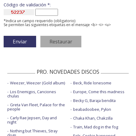
Código de validación *:
*Indica un campo requerido (obligatorio)
Se permiten las siguientes etiquetas en el mensaje <b> <i> <u>
PRO. NOVEDADES DISCOS
Weezer, Weezer (Gold album)
Beck, Ride lonesome
Los Enemigos, Canciones
Europe, Come this madness
chulas
Becky G, Baraja bendita
Greta Van Fleet, Palace for the
people
beabadoobee, Pylon
Carly Rae Jepsen, Day and
Chaka Khan, Chakzilla
night
Train, Mad dog in the fog
Nothing but Thieves, Stray
dogs
Eels, Cookie happened