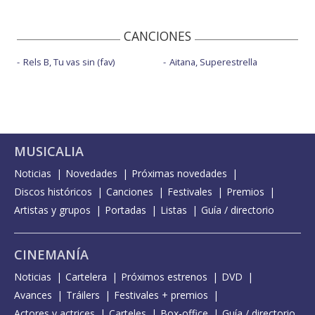
CANCIONES
Rels B, Tu vas sin (fav)
Aitana, Superestrella
MUSICALIA
Noticias
Novedades
Próximas novedades
Discos históricos
Canciones
Festivales
Premios
Artistas y grupos
Portadas
Listas
Guía / directorio
CINEMANÍA
Noticias
Cartelera
Próximos estrenos
DVD
Avances
Tráilers
Festivales + premios
Actores y actrices
Carteles
Box-office
Guía / directorio