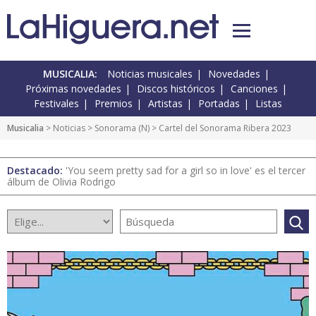
MUSICALIA:
Noticias musicales
Novedades
Próximas novedades
Discos históricos
Canciones
Festivales
Premios
Artistas
Portadas
Listas
Musicalia
>
Noticias
>
Sonorama
(
N
) > Cartel del Sonorama Ribera 2023
Destacado:
'You seem pretty sad for a girl so in love' es el tercer
álbum de Olivia Rodrigo