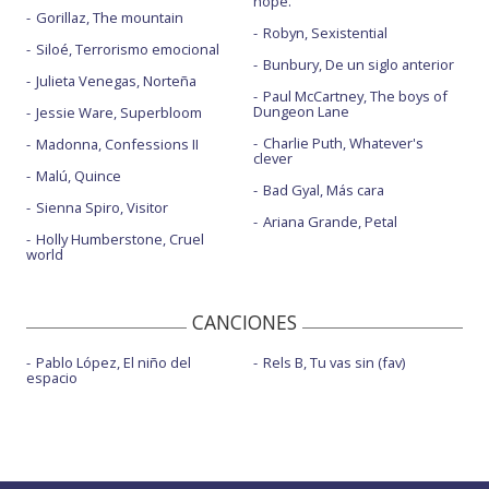
hope.
Gorillaz, The mountain
Robyn, Sexistential
Siloé, Terrorismo emocional
Bunbury, De un siglo anterior
Julieta Venegas, Norteña
Paul McCartney, The boys of
Dungeon Lane
Jessie Ware, Superbloom
Charlie Puth, Whatever's
Madonna, Confessions II
clever
Malú, Quince
Bad Gyal, Más cara
Sienna Spiro, Visitor
Ariana Grande, Petal
Holly Humberstone, Cruel
world
CANCIONES
Pablo López, El niño del
Rels B, Tu vas sin (fav)
espacio