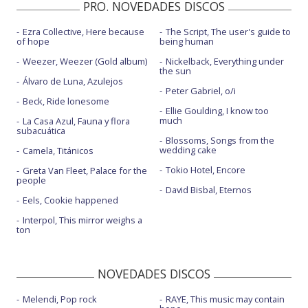
PRO. NOVEDADES DISCOS
Ezra Collective, Here because
The Script, The user's guide to
of hope
being human
Weezer, Weezer (Gold album)
Nickelback, Everything under
the sun
Álvaro de Luna, Azulejos
Peter Gabriel, o/i
Beck, Ride lonesome
Ellie Goulding, I know too
much
La Casa Azul, Fauna y flora
subacuática
Blossoms, Songs from the
wedding cake
Camela, Titánicos
Tokio Hotel, Encore
Greta Van Fleet, Palace for the
people
David Bisbal, Eternos
Eels, Cookie happened
Interpol, This mirror weighs a
ton
NOVEDADES DISCOS
Melendi, Pop rock
RAYE, This music may contain