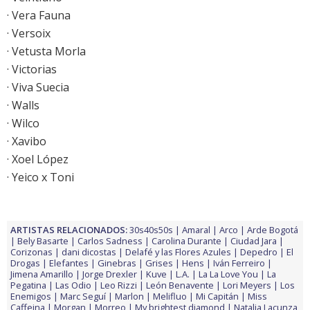
· Vera Fauna
· Versoix
· Vetusta Morla
· Victorias
· Viva Suecia
· Walls
· Wilco
· Xavibo
· Xoel López
· Yeico x Toni
ARTISTAS RELACIONADOS:
30s40s50s
Amaral
Arco
Arde Bogotá
Bely Basarte
Carlos Sadness
Carolina Durante
Ciudad Jara
Corizonas
dani dicostas
Delafé y las Flores Azules
Depedro
El
Drogas
Elefantes
Ginebras
Grises
Hens
Iván Ferreiro
Jimena Amarillo
Jorge Drexler
Kuve
L.A.
La La Love You
La
Pegatina
Las Odio
Leo Rizzi
León Benavente
Lori Meyers
Los
Enemigos
Marc Seguí
Marlon
Melifluo
Mi Capitán
Miss
Caffeina
Morgan
Morreo
My brightest diamond
Natalia Lacunza