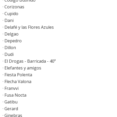
· Código Bushido
· Corizonas
· Cupido
· Dani
· Delafé y las Flores Azules
· Delgao
· Depedro
· Dillon
· Dudi
· El Drogas - Barricada - 40º
· Elefantes y amigos
· Fiesta Polenta
· Flecha Valona
· Franvvi
· Fusa Nocta
· Gatibu
· Gerard
· Ginebras