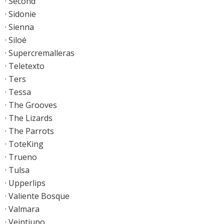
· Second
· Sidonie
· Sienna
· Siloé
· Supercremalleras
· Teletexto
· Ters
· Tessa
· The Grooves
· The Lizards
· The Parrots
· ToteKing
· Trueno
· Tulsa
· Upperlips
· Valiente Bosque
· Valmara
· Veintiuno