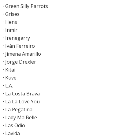
· Green Silly Parrots
· Grises
· Hens
· Inmir
· Irenegarry
· Iván Ferreiro
· Jimena Amarillo
· Jorge Drexler
· Kitai
· Kuve
· L.A.
· La Costa Brava
· La La Love You
· La Pegatina
· Lady Ma Belle
· Las Odio
· Lavida