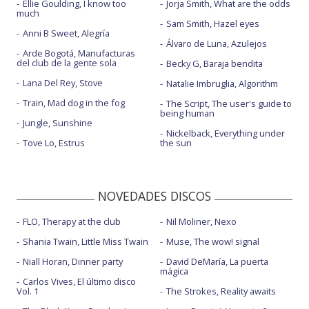
Ellie Goulding, I know too
Jorja Smith, What are the odds
much
Sam Smith, Hazel eyes
Anni B Sweet, Alegría
Álvaro de Luna, Azulejos
Arde Bogotá, Manufacturas
del club de la gente sola
Becky G, Baraja bendita
Lana Del Rey, Stove
Natalie Imbruglia, Algorithm
Train, Mad dog in the fog
The Script, The user's guide to
being human
Jungle, Sunshine
Nickelback, Everything under
Tove Lo, Estrus
the sun
NOVEDADES DISCOS
FLO, Therapy at the club
Nil Moliner, Nexo
Shania Twain, Little Miss Twain
Muse, The wow! signal
Niall Horan, Dinner party
David DeMaría, La puerta
mágica
Carlos Vives, El último disco
Vol. 1
The Strokes, Reality awaits