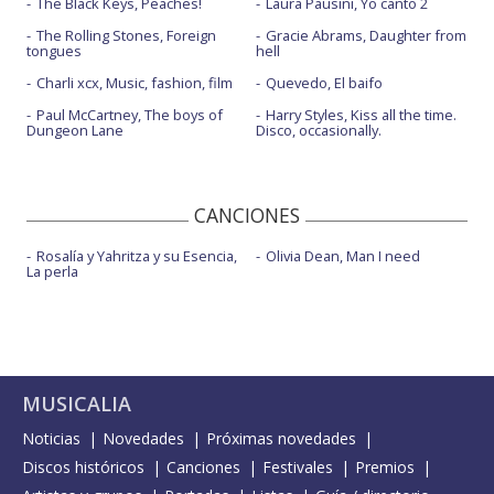
The Black Keys, Peaches!
Laura Pausini, Yo canto 2
The Rolling Stones, Foreign
Gracie Abrams, Daughter from
tongues
hell
Charli xcx, Music, fashion, film
Quevedo, El baifo
Paul McCartney, The boys of
Harry Styles, Kiss all the time.
Dungeon Lane
Disco, occasionally.
CANCIONES
Rosalía y Yahritza y su Esencia,
Olivia Dean, Man I need
La perla
MUSICALIA
Noticias
Novedades
Próximas novedades
Discos históricos
Canciones
Festivales
Premios