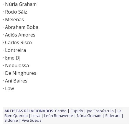
· Núria Graham
· Rocío Sáiz
· Melenas
· Abraham Boba
· Adiós Amores
· Carlos Risco
· Lontreira
· Eme DJ
· Nebulossa
· De Ninghures
· Ani Baires
· Law
ARTISTAS RELACIONADOS:
Cariño
Cupido
Joe Crepúsculo
La
Bien Querida
Leiva
León Benavente
Núria Graham
Sidecars
Sidonie
Viva Suecia