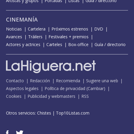
Artistas y grupos
Portadas
Listas
Guía / directorio
CINEMANÍA
Noticias
Cartelera
Próximos estrenos
DVD
Avances
Tráilers
Festivales + premios
Actores y actrices
Carteles
Box-office
Guía / directorio
Contacto
Redacción
Recomienda
Sugiere una web
Aspectos legales
Política de privacidad
(
Cambiar
)
Cookies
Publicidad y webmasters
RSS
Otros servicios:
Chistes
|
Top10Listas.com